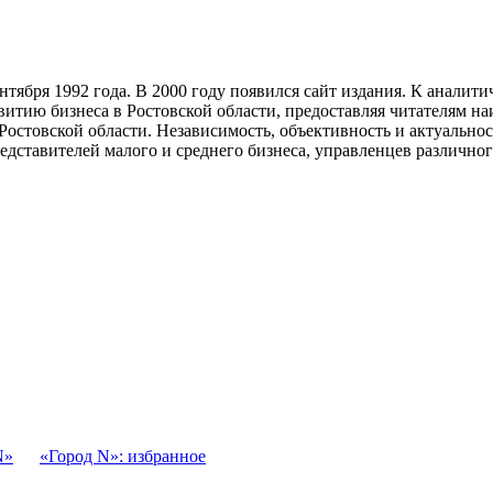
тября 1992 года. В 2000 году появился сайт издания. К анали
звитию бизнеса в Ростовской области, предоставляя читателям 
Ростовской области. Независимость, объективность и актуально
ставителей малого и среднего бизнеса, управленцев различного
N»
«Город N»: избранное