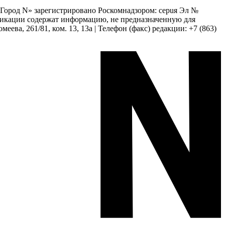
 «Город N» зарегистрировано Роскомнадзором: серuя Эл №
бликации содержат информацию, не предназначенную для
еева, 261/81, ком. 13, 13а | Телефон (факс) редакции: +7 (863)