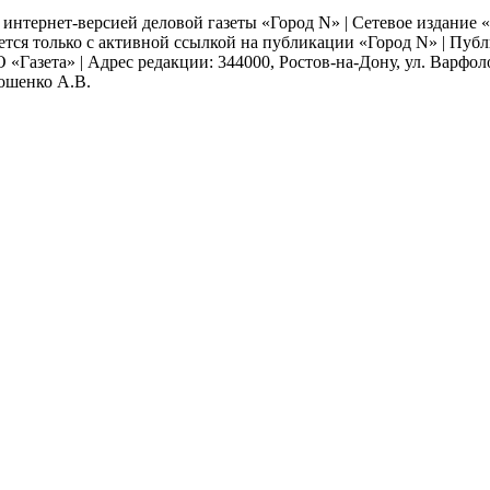
я интернет-версией деловой газеты «Город N» | Сетевое издание
ается только с активной ссылкой на публикации «Город N» | Пу
 «Газета» | Адрес редакции: 344000, Ростов-на-Дону, ул. Варфолом
мошенко А.В.