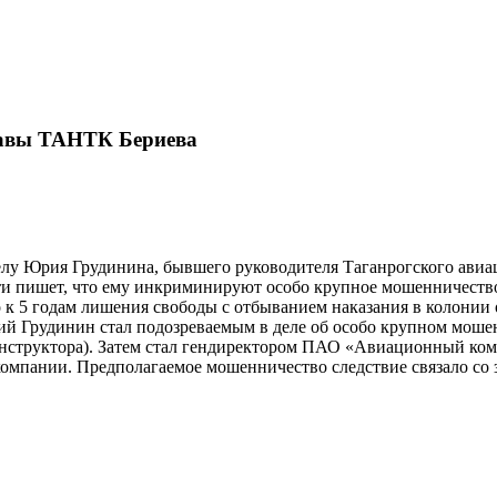
главы ТАНТК Бериева
делу Юрия Грудинина, бывшего руководителя Таганрогского ави
и пишет, что ему инкриминируют особо крупное мошенничество (
к 5 годам лишения свободы с отбыванием наказания в колонии 
ий Грудинин стал подозреваемым в деле об особо крупном мошен
онструктора). Затем стал гендиректором ПАО «Авиационный комп
компании. Предполагаемое мошенничество следствие связало с