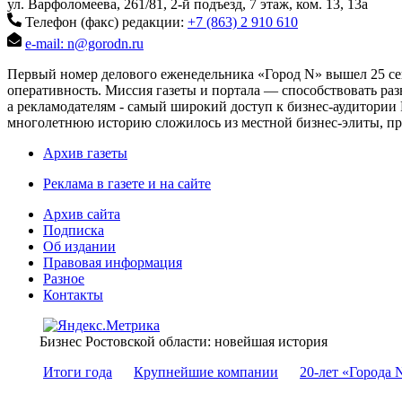
ул. Варфоломеева, 261/81, 2-й подъезд, 7 этаж, ком. 13, 13а
Телефон (факс) редакции:
+7 (863) 2 910 610
e-mail: n@gorodn.ru
Первый номер делового еженедельника «Город N» вышел 25 сен
оперативность. Миссия газеты и портала — способствовать ра
а рекламодателям - самый широкий доступ к бизнес-аудитории 
многолетнюю историю сложилось из местной бизнес-элиты, пред
Архив газеты
Реклама в газете и на сайте
Архив сайта
Подписка
Об издании
Правовая информация
Разное
Контакты
Бизнес Ростовской области: новейшая история
Итоги года
Крупнейшие компании
20-лет «Города 