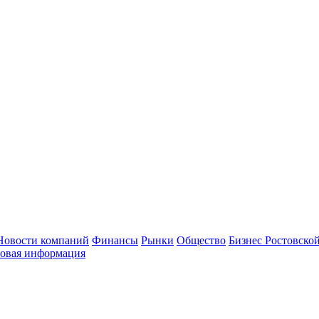
Новости компаний
Финансы
Рынки
Общество
Бизнес Ростовской
овая информация