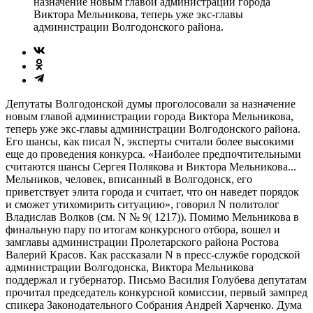
назначение новым главой администрации города
Виктора Мельникова, теперь уже экс-главы
администрации Волгодонского района.
Депутаты Волгодонской думы проголосовали за назначение
новым главой администрации города Виктора Мельникова,
теперь уже экс-главы администрации Волгодонского района.
Его шансы, как писал N, эксперты считали более высокими
еще до проведения конкурса. «Наиболее предпочтительными
считаются шансы Сергея Полякова и Виктора Мельникова...
Мельников, человек, вписанный в Волгодонск, его
приветствует элита города и считает, что он наведет порядок
и сможет утихомирить ситуацию», говорил N политолог
Владислав Волков (см. N № 9( 1217)). Помимо Мельникова в
финальную пару по итогам конкурсного отбора, вошел и
замглавы администрации Пролетарского района Ростова
Валерий Красов. Как рассказали N в пресс-службе городской
администрации Волгодонска, Виктора Мельникова
поддержал и губернатор. Письмо Василия Голубева депутатам
прочитал председатель конкурсной комиссии, первый зампред
спикера Законодательного Собрания Андрей Харченко. Дума