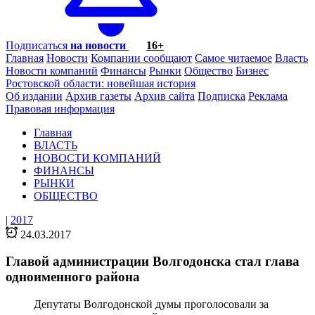
Подписаться
на новости
16+
Главная
Новости
Компании сообщают
Самое читаемое
Власть
Новости компаний
Финансы
Рынки
Общество
Бизнес
Ростовской области: новейшая история
Об издании
Архив газеты
Архив сайта
Подписка
Реклама
Правовая информация
Главная
ВЛАСТЬ
НОВОСТИ КОМПАНИЙ
ФИНАНСЫ
РЫНКИ
ОБЩЕСТВО
|
2017
24.03.2017
Главой администрации Волгодонска стал глава
одноименного района
Депутаты Волгодонской думы проголосовали за