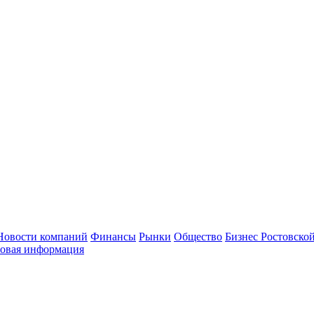
Новости компаний
Финансы
Рынки
Общество
Бизнес Ростовской
овая информация