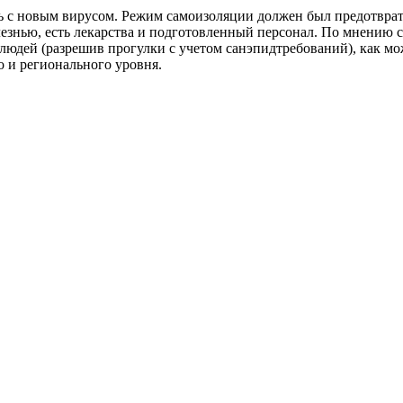
сь с новым вирусом. Режим самоизоляции должен был предотвра
олезнью, есть лекарства и подготовленный персонал. По мнению
юдей (разрешив прогулки с учетом санэпидтребований), как м
 и регионального уровня.