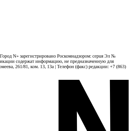
 «Город N» зарегистрировано Роскомнадзором: серuя Эл №
бликации содержат информацию, не предназначенную для
еева, 261/81, ком. 13, 13а | Телефон (факс) редакции: +7 (863)