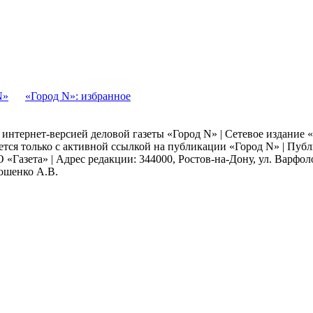
N»
«Город N»: избранное
я интернет-версией деловой газеты «Город N» | Сетевое издание
ается только с активной ссылкой на публикации «Город N» | Пу
 «Газета» | Адрес редакции: 344000, Ростов-на-Дону, ул. Варфолом
мошенко А.В.