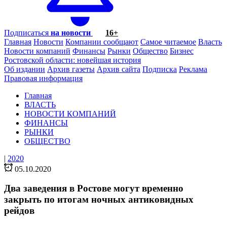
Подписаться
на новости
16+
Главная
Новости
Компании сообщают
Самое читаемое
Власть
Новости компаний
Финансы
Рынки
Общество
Бизнес
Ростовской области: новейшая история
Об издании
Архив газеты
Архив сайта
Подписка
Реклама
Правовая информация
Главная
ВЛАСТЬ
НОВОСТИ КОМПАНИЙ
ФИНАНСЫ
РЫНКИ
ОБЩЕСТВО
|
2020
05.10.2020
Два заведения в Ростове могут временно
закрыть по итогам ночных антиковидных
рейдов