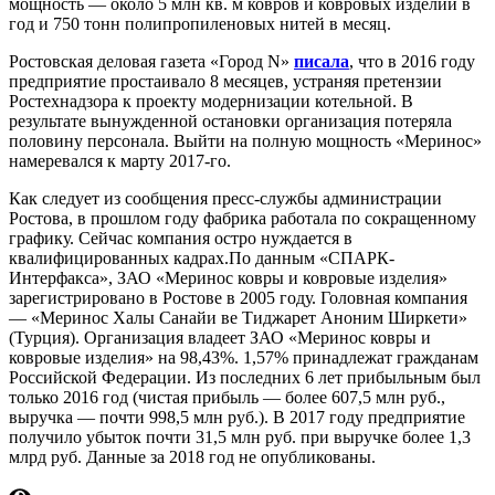
мощность — около 5 млн кв. м ковров и ковровых изделий в
год и 750 тонн полипропиленовых нитей в месяц.
Ростовская деловая газета «Город N»
писала
, что в 2016 году
предприятие простаивало 8 месяцев, устраняя претензии
Ростехнадзора к проекту модернизации котельной. В
результате вынужденной остановки организация потеряла
половину персонала. Выйти на полную мощность «Меринос»
намеревался к марту 2017-го.
Как следует из сообщения пресс-службы администрации
Ростова, в прошлом году фабрика работала по сокращенному
графику. Сейчас компания остро нуждается в
квалифицированных кадрах.По данным «СПАРК-
Интерфакса», ЗАО «Меринос ковры и ковровые изделия»
зарегистрировано в Ростове в 2005 году. Головная компания
— «Меринос Халы Санайи ве Тиджарет Аноним Ширкети»
(Турция). Организация владеет ЗАО «Меринос ковры и
ковровые изделия» на 98,43%. 1,57% принадлежат гражданам
Российской Федерации. Из последних 6 лет прибыльным был
только 2016 год (чистая прибыль — более 607,5 млн руб.,
выручка — почти 998,5 млн руб.). В 2017 году предприятие
получило убыток почти 31,5 млн руб. при выручке более 1,3
млрд руб. Данные за 2018 год не опубликованы.