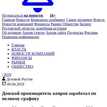
Подписаться
на новости
16+
Главная
Новости
Компании сообщают
Самое читаемое
Власть
Новости компаний
Финансы
Рынки
Общество
Бизнес
Ростовской области: новейшая история
Об издании
Архив газеты
Архив сайта
Подписка
Реклама
Правовая информация
Главная
ВЛАСТЬ
НОВОСТИ КОМПАНИЙ
ФИНАНСЫ
РЫНКИ
ОБЩЕСТВО
|
2019
Деловой Ростов
09.04.2019
Донской производитель ковров заработал по
полному графику