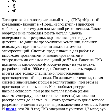
Таганрогский котлостроительный завод (ТКЗ) «Красный
котельщик» (входит в «НордЭнергоГрупп») приобрел
мобильную систему для плазменной резки металла. Такое
оборудование позволяет резать металл, удалять
поверхностные трещины, вкрапления, грязь и другие
дефекты. По данным пресс-службы компании, новинку
используют при выполнении заказов атомных
электростанций. Система предназначена для работы с
высоколегированными, низколегированными и
углеродистыми сталями толщиной до 57 мм. Ранее на ТКЗ
применяли кислородно-флюсовую резку на установке,
разработанной в 1980-е годы. Эксплуатировать старый
агрегат мог только специально подготовленный
производственный персонал. По данным источника, новая
система значительно проще в эксплуатации, при этом ее
производительность выше. Как сообщает ресурс
lincolnelectric.com, при резке металла плазма (самое
высокотемпературное состояние вещества) мгновенно
разогревается до 22 тыс. °C. Этого достаточно для быстрого
разрезания изделия и сдувания расплавленного металла. Ранее
N
писал
, что 2019 год ТКЗ завершил с убытком 1,2 млрд руб.