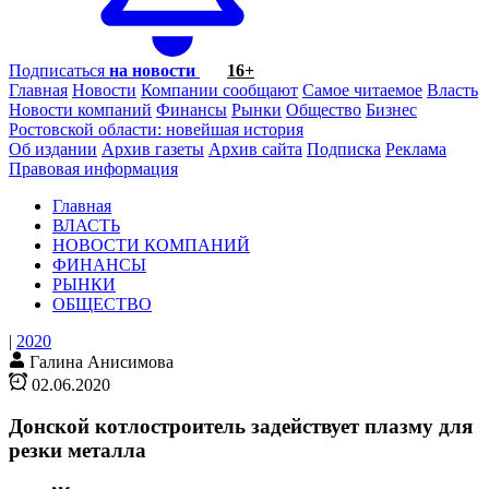
Подписаться
на новости
16+
Главная
Новости
Компании сообщают
Самое читаемое
Власть
Новости компаний
Финансы
Рынки
Общество
Бизнес
Ростовской области: новейшая история
Об издании
Архив газеты
Архив сайта
Подписка
Реклама
Правовая информация
Главная
ВЛАСТЬ
НОВОСТИ КОМПАНИЙ
ФИНАНСЫ
РЫНКИ
ОБЩЕСТВО
|
2020
Галина Анисимова
02.06.2020
Донской котлостроитель задействует плазму для
резки металла