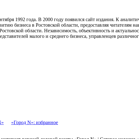
тября 1992 года. В 2000 году появился сайт издания. К анали
звитию бизнеса в Ростовской области, предоставляя читателям 
Ростовской области. Независимость, объективность и актуально
ставителей малого и среднего бизнеса, управленцев различного
N»
«Город N»: избранное