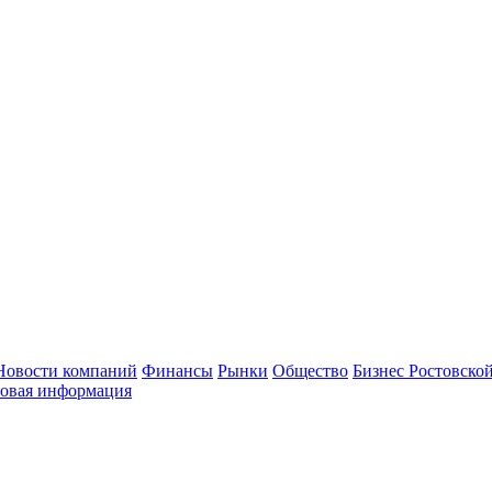
Новости компаний
Финансы
Рынки
Общество
Бизнес Ростовской
овая информация