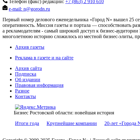
Телефон (факс) редакции:
+7 (863) 2 910 610
e-mail: n@gorodn.ru
Первый номер делового еженедельника «Город N» вышел 25 сен
оперативность. Миссия газеты и портала — способствовать ра
а рекламодателям - самый широкий доступ к бизнес-аудитории 
многолетнюю историю сложилось из местной бизнес-элиты, пред
Архив газеты
Реклама в газете и на сайте
Архив сайта
Подписка
Об издании
Правовая информация
Разное
Контакты
Бизнес Ростовской области: новейшая история
Итоги года
Крупнейшие компании
20-лет «Города 