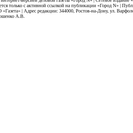
я интернет-версией деловой газеты «Город N» | Сетевое издание
ается только с активной ссылкой на публикации «Город N» | Пу
 «Газета» | Адрес редакции: 344000, Ростов-на-Дону, ул. Варфолом
мошенко А.В.