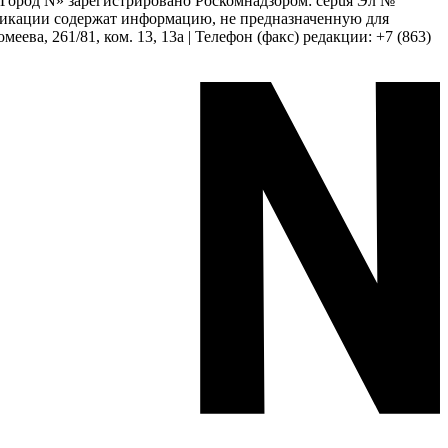
 «Город N» зарегистрировано Роскомнадзором: серuя Эл №
бликации содержат информацию, не предназначенную для
еева, 261/81, ком. 13, 13а | Телефон (факс) редакции: +7 (863)