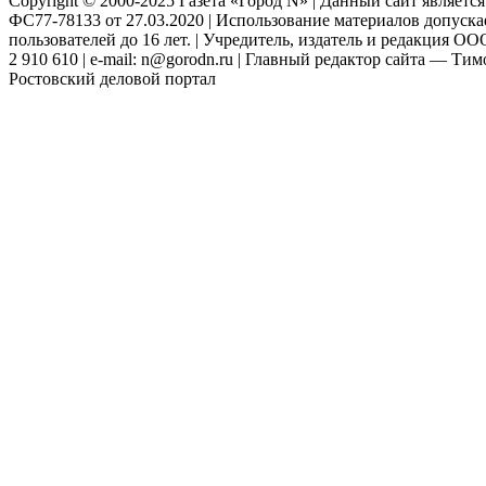
Copyright © 2000-2025 Газета «Город N» | Данный сайт являетс
ФС77-78133 от 27.03.2020 | Использование материалов допуск
пользователей до 16 лет. | Учредитель, издатель и редакция ООО
2 910 610 | e-mail: n@gorodn.ru | Главный редактор сайта — Ти
Ростовский деловой портал