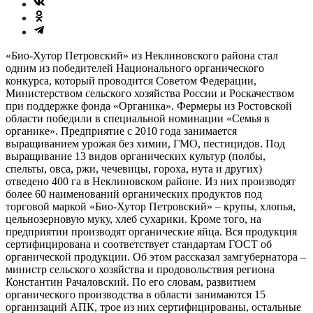
«Био-Хутор Петровский» из Неклиновского района стал
одним из победителей Национального органического
конкурса, который проводится Советом Федерации,
Министерством сельского хозяйства России и Роскачеством
при поддержке фонда «Органика». Фермеры из Ростовской
области победили в специальной номинации «Семья в
органике». Предприятие с 2010 года занимается
выращиванием урожая без химии, ГМО, пестицидов. Под
выращивание 13 видов органических культур (полбы,
спельты, овса, ржи, чечевицы, гороха, нута и других)
отведено 400 га в Неклиновском районе. Из них производят
более 60 наименований органических продуктов под
торговой маркой «Био-Хутор Петровский» – крупы, хлопья,
цельнозерновую муку, хлеб сухарики. Кроме того, на
предприятии производят органические яйца. Вся продукция
сертифицирована и соответствует стандартам ГОСТ об
органической продукции. Об этом рассказал замгубернатора –
министр сельского хозяйства и продовольствия региона
Константин Рачаловский. По его словам, развитием
органического производства в области занимаются 15
организаций АПК, трое из них сертифицированы, остальные