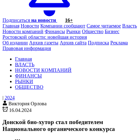
Подписаться
на новости
16+
Главная
Новости
Компании сообщают
Самое читаемое
Власть
Новости компаний
Финансы
Рынки
Общество
Бизнес
Ростовской области: новейшая история
Об издании
Архив газеты
Архив сайта
Подписка
Реклама
Правовая информация
Главная
ВЛАСТЬ
НОВОСТИ КОМПАНИЙ
ФИНАНСЫ
РЫНКИ
ОБЩЕСТВО
|
2024
Виктория Орлова
16.04.2024
Донской био-хутор стал победителем
Национального органического конкурса