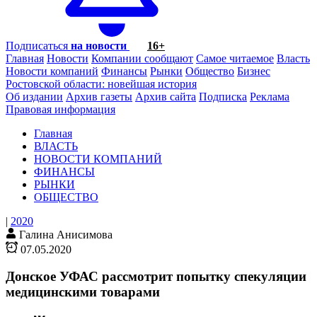
Подписаться
на новости
16+
Главная
Новости
Компании сообщают
Самое читаемое
Власть
Новости компаний
Финансы
Рынки
Общество
Бизнес
Ростовской области: новейшая история
Об издании
Архив газеты
Архив сайта
Подписка
Реклама
Правовая информация
Главная
ВЛАСТЬ
НОВОСТИ КОМПАНИЙ
ФИНАНСЫ
РЫНКИ
ОБЩЕСТВО
|
2020
Галина Анисимова
07.05.2020
Донское УФАС рассмотрит попытку спекуляции
медицинскими товарами