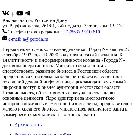
Как нас найти: Ростов-на-Дону,
ул. Варфоломеева, 261/81, 2-й подъезд, 7 этаж, ком. 13, 13а
Телефон (факс) редакции:
+7 (863) 2 910 610
e-mail: n@gorodn.ru
Первый номер делового еженедельника «Город N» вышел 25
сентября 1992 года. В 2000 году появился сайт издания. К
аналитичности и информированности команда «Города N»
добавила оперативность. Миссия газеты и портала —
способствовать развитию бизнеса в Ростовской области,
предоставляя читателям наибольший объем качественной
локальной деловой информации, а рекламодателям - самый
широкий доступ к бизнес-аудитории Ростовской области.
Независимость, объективность и актуальность – наши
основные ценности. Ядро аудитории за многолетнюю
историю сложилось из местной бизнес-элиты, представителей
малого и среднего бизнеса, управленцев различного ранга в
коммерческих компаниях и в органах власти.
Архив газеты
Реклама в газете и на сайте