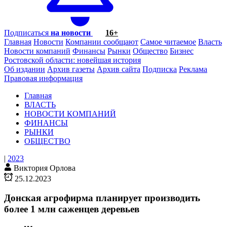
Подписаться
на новости
16+
Главная
Новости
Компании сообщают
Самое читаемое
Власть
Новости компаний
Финансы
Рынки
Общество
Бизнес
Ростовской области: новейшая история
Об издании
Архив газеты
Архив сайта
Подписка
Реклама
Правовая информация
Главная
ВЛАСТЬ
НОВОСТИ КОМПАНИЙ
ФИНАНСЫ
РЫНКИ
ОБЩЕСТВО
|
2023
Виктория Орлова
25.12.2023
Донская агрофирма планирует производить
более 1 млн саженцев деревьев