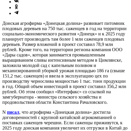
Донская агрофирма «Донецкая долина» развивает питомник
плодовых деревьев на 750 тыс. саженцев в год на территории
социально-экономического развития «Донецк» и к 2025 году
планирует производить там более 1 млн саженцев плодовых
деревьев. Размер вложений в проект составил 78,9 млн
рублей. Кроме того, на территории региона компания ООО
«Дары садов», которая занимается промышленным
выращиванием сливы интенсивным методом в Цимлянске,
заложила молодой сад с капельным поливом и
механизированной уборкой урожая площадью 186 га (свыше
151,2 тыс. саженцев) и ввела в эксплуатацию цех по
производству чернослива мощностью 1 тыс. тонн продукции
в год. Общий объем инвестиций в проект составил 356,2 млн
рублей. Об этом сообщил «Интерфакс» со ссылкой на
замгубернатора - министра сельского хозяйства и
продовольствия области Константина Рачаловского.
N
писал
, что агрофирма «Донецкая долина» достигла
договоренностей с крупной китайской агрокомпанией о
поставках саженцев черешни. Если саженцы приживутся, к
2025 году донская компания увеличит их отгрузки в Китай до