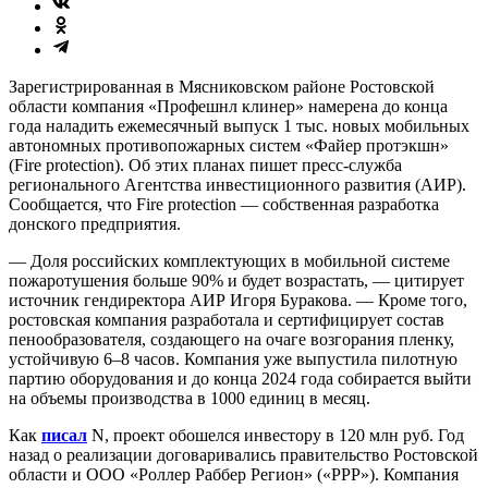
Зарегистрированная в Мясниковском районе Ростовской
области компания «Профешнл клинер» намерена до конца
года наладить ежемесячный выпуск 1 тыс. новых мобильных
автономных противопожарных систем «Файер протэкшн»
(Fire protection). Об этих планах пишет пресс-служба
регионального Агентства инвестиционного развития (АИР).
Сообщается, что Fire protection — собственная разработка
донского предприятия.
— Доля российских комплектующих в мобильной системе
пожаротушения больше 90% и будет возрастать, — цитирует
источник гендиректора АИР Игоря Буракова. — Кроме того,
ростовская компания разработала и сертифицирует состав
пенообразователя, создающего на очаге возгорания пленку,
устойчивую 6–8 часов. Компания уже выпустила пилотную
партию оборудования и до конца 2024 года собирается выйти
на объемы производства в 1000 единиц в месяц.
Как
писал
N, проект обошелся инвестору в 120 млн руб. Год
назад о реализации договаривались правительство Ростовской
области и ООО «Роллер Раббер Регион» («РРР»). Компания