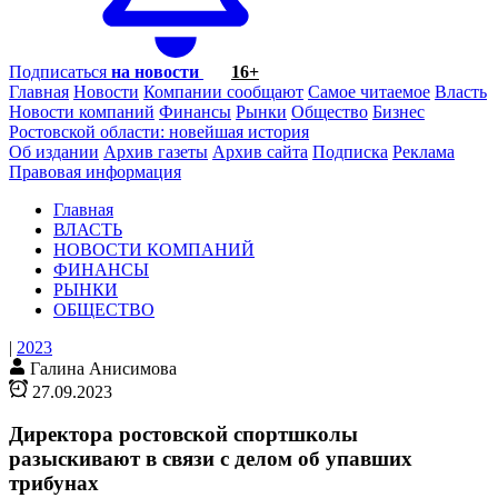
Подписаться
на новости
16+
Главная
Новости
Компании сообщают
Самое читаемое
Власть
Новости компаний
Финансы
Рынки
Общество
Бизнес
Ростовской области: новейшая история
Об издании
Архив газеты
Архив сайта
Подписка
Реклама
Правовая информация
Главная
ВЛАСТЬ
НОВОСТИ КОМПАНИЙ
ФИНАНСЫ
РЫНКИ
ОБЩЕСТВО
|
2023
Галина Анисимова
27.09.2023
Директора ростовской спортшколы
разыскивают в связи с делом об упавших
трибунах