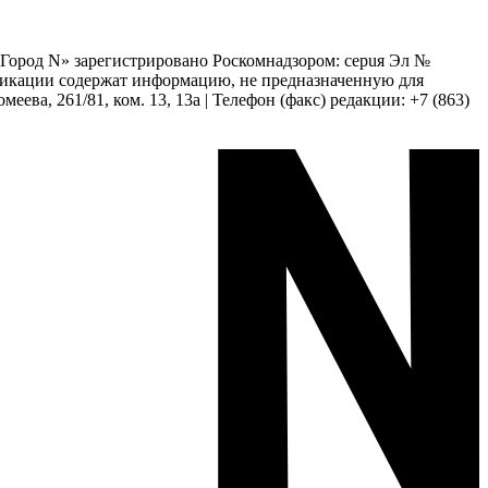
 «Город N» зарегистрировано Роскомнадзором: серuя Эл №
бликации содержат информацию, не предназначенную для
еева, 261/81, ком. 13, 13а | Телефон (факс) редакции: +7 (863)