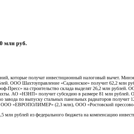
0 млн руб.
аний, которые получат инвестиционный налоговый вычет. Минэк
рублей. ООО Шахтоуправление «Садкинское» получит 62,2 млн р
ф-Пресс» на строительство склада выделят 26,2 млн рублей.
хты. АО «НЗНП» получит субсидию в размере 81 млн рублей. О
во завода по выпуску стальных панельных радиаторов получит 
), ООО «ЕВРОПОЛИМЕР» (2,3 млн), ООО «Ростовский прессово-р
88,5 млн рублей из федерального бюджета на компенсацию инвес