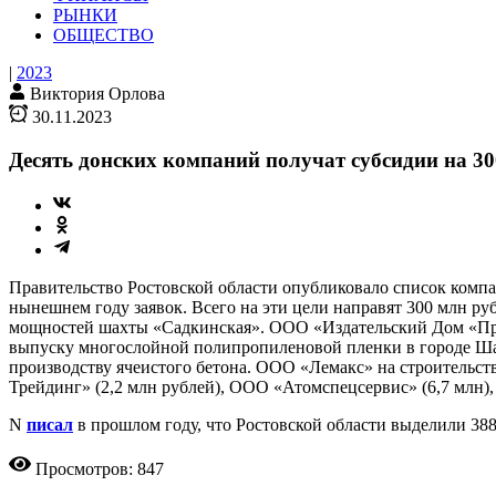
РЫНКИ
ОБЩЕСТВО
|
2023
Виктория Орлова
30.11.2023
Десять донских компаний получат субсидии на 30
Правительство Ростовской области опубликовало список комп
нынешнем году заявок. Всего на эти цели направят 300 млн 
мощностей шахты «Садкинская». ООО «Издательский Дом «Про
выпуску многослойной полипропиленовой пленки в городе Ша
производству ячеистого бетона. ООО «Лемакс» на строительст
Трейдинг» (2,2 млн рублей), ООО «Атомспецсервис» (6,7 млн
N
писал
в прошлом году, что Ростовской области выделили 3
Просмотров: 847