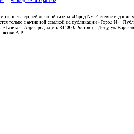
N»
«Город N»: избранное
я интернет-версией деловой газеты «Город N» | Сетевое издание
ается только с активной ссылкой на публикации «Город N» | Пу
 «Газета» | Адрес редакции: 344000, Ростов-на-Дону, ул. Варфолом
мошенко А.В.