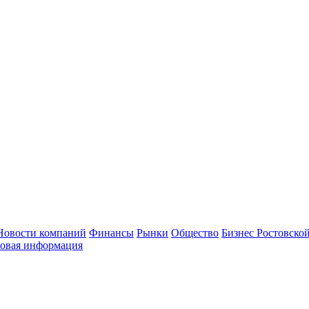
Новости компаний
Финансы
Рынки
Общество
Бизнес Ростовской
овая информация