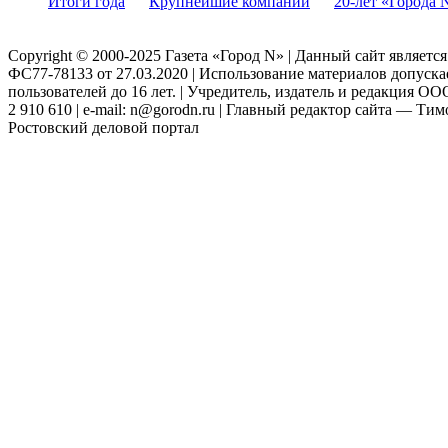
Итоги года
Крупнейшие компании
20-лет «Города 
Copyright © 2000-2025 Газета «Город N» | Данный сайт являетс
ФС77-78133 от 27.03.2020 | Использование материалов допуск
пользователей до 16 лет. | Учредитель, издатель и редакция ООО
2 910 610 | e-mail: n@gorodn.ru | Главный редактор сайта — Ти
Ростовский деловой портал