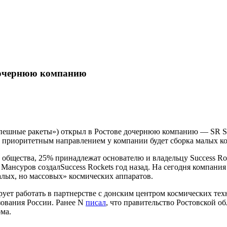
 дочернюю компанию
спешные ракеты») открыл в Ростове дочернюю компанию — SR Sat
 приоритетным направлением у компании будет сборка малых ко
бщества, 25% принадлежат основателю и владельцу Success Roc
нсуров создалSuccess Rockets год назад. На сегодня компания 
алых, но массовых» космических аппаратов.
ирует работать в партнерстве с донским центром космических те
ования России. Ранее N
писал
, что правительство Ростовской об
ма.