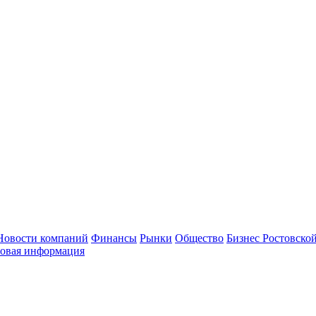
Новости компаний
Финансы
Рынки
Общество
Бизнес Ростовской
овая информация