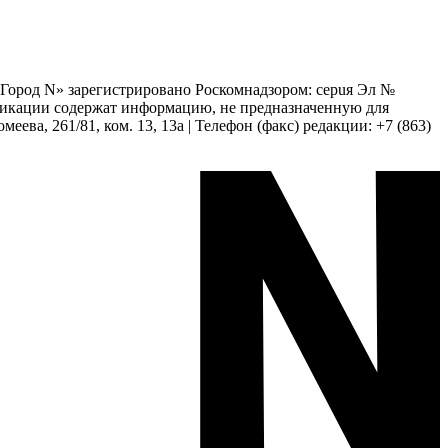
 «Город N» зарегистрировано Роскомнадзором: серuя Эл №
бликации содержат информацию, не предназначенную для
еева, 261/81, ком. 13, 13а | Телефон (факс) редакции: +7 (863)