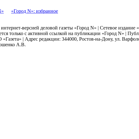
N»
«Город N»: избранное
я интернет-версией деловой газеты «Город N» | Сетевое издание
ается только с активной ссылкой на публикации «Город N» | Пу
 «Газета» | Адрес редакции: 344000, Ростов-на-Дону, ул. Варфолом
мошенко А.В.