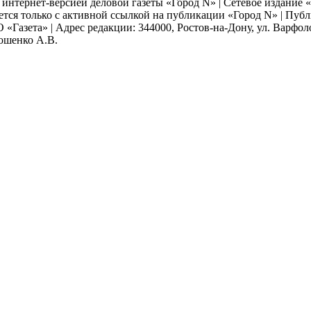
я интернет-версией деловой газеты «Город N» | Сетевое издание
ается только с активной ссылкой на публикации «Город N» | Пу
 «Газета» | Адрес редакции: 344000, Ростов-на-Дону, ул. Варфолом
мошенко А.В.