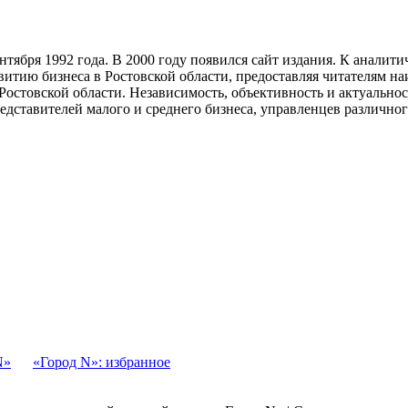
тября 1992 года. В 2000 году появился сайт издания. К анали
звитию бизнеса в Ростовской области, предоставляя читателям 
Ростовской области. Независимость, объективность и актуально
ставителей малого и среднего бизнеса, управленцев различного
N»
«Город N»: избранное