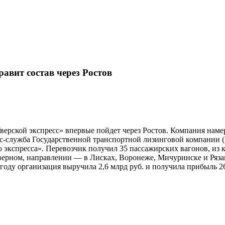
авит состав через Ростов
верской экспресс» впервые пойдет через Ростов. Компания нам
есс-служба Государственной транспортной лизинговой компании 
кспресса». Перевозчик получил 35 пассажирских вагонов, из к
северном, направлении — в Лисках, Воронеже, Мичуринске и Ряза
ду организация выручила 2,6 млрд руб. и получила прибыль 26