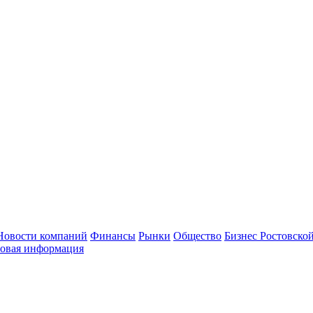
Новости компаний
Финансы
Рынки
Общество
Бизнес Ростовской
овая информация