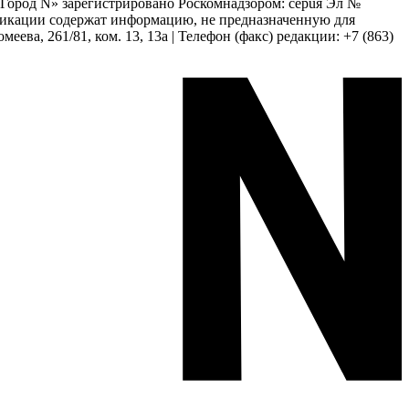
 «Город N» зарегистрировано Роскомнадзором: серuя Эл №
бликации содержат информацию, не предназначенную для
еева, 261/81, ком. 13, 13а | Телефон (факс) редакции: +7 (863)