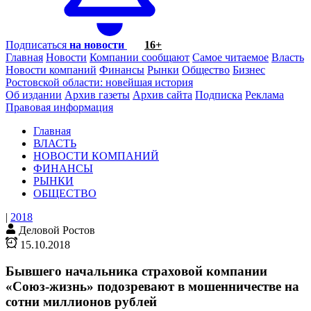
Подписаться
на новости
16+
Главная
Новости
Компании сообщают
Самое читаемое
Власть
Новости компаний
Финансы
Рынки
Общество
Бизнес
Ростовской области: новейшая история
Об издании
Архив газеты
Архив сайта
Подписка
Реклама
Правовая информация
Главная
ВЛАСТЬ
НОВОСТИ КОМПАНИЙ
ФИНАНСЫ
РЫНКИ
ОБЩЕСТВО
|
2018
Деловой Ростов
15.10.2018
Бывшего начальника страховой компании
«Союз-жизнь» подозревают в мошенничестве на
сотни миллионов рублей