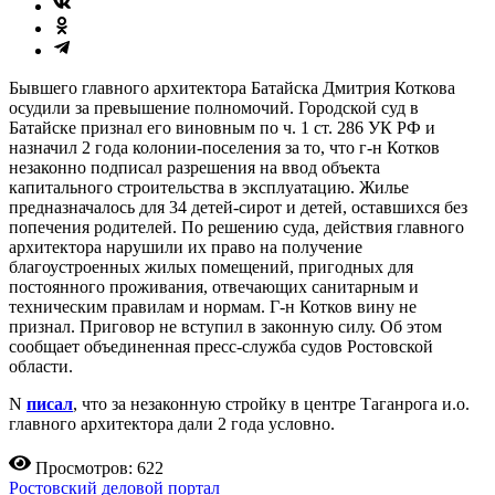
Бывшего главного архитектора Батайска Дмитрия Коткова
осудили за превышение полномочий. Городской суд в
Батайске признал его виновным по ч. 1 ст. 286 УК РФ и
назначил 2 года колонии-поселения за то, что г-н Котков
незаконно подписал разрешения на ввод объекта
капитального строительства в эксплуатацию. Жилье
предназначалось для 34 детей-сирот и детей, оставшихся без
попечения родителей. По решению суда, действия главного
архитектора нарушили их право на получение
благоустроенных жилых помещений, пригодных для
постоянного проживания, отвечающих санитарным и
техническим правилам и нормам. Г-н Котков вину не
признал. Приговор не вступил в законную силу. Об этом
сообщает объединенная пресс-служба судов Ростовской
области.
N
писал
, что за незаконную стройку в центре Таганрога и.о.
главного архитектора дали 2 года условно.
Просмотров: 622
Ростовский деловой портал