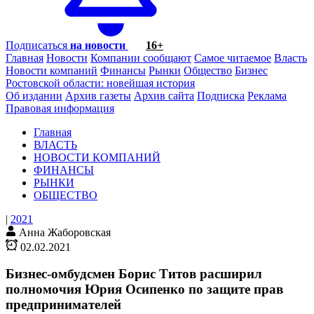
Подписаться
на новости
16+
Главная
Новости
Компании сообщают
Самое читаемое
Власть
Новости компаний
Финансы
Рынки
Общество
Бизнес
Ростовской области: новейшая история
Об издании
Архив газеты
Архив сайта
Подписка
Реклама
Правовая информация
Главная
ВЛАСТЬ
НОВОСТИ КОМПАНИЙ
ФИНАНСЫ
РЫНКИ
ОБЩЕСТВО
|
2021
Анна Жаборовская
02.02.2021
Бизнес-омбудсмен Борис Титов расширил
полномочия Юрия Осипенко по защите прав
предпринимателей