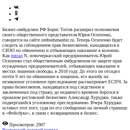
Бизнес-омбудсмен РФ Борис Титов расширил полномочия
своего общественного представителя Юрия Осипенко,
говорится на сайте ombudsmanbiz.ru. Теперь Осипенко будет
следить за соблюдением прав бизнесменов, находящихся в
СИЗО по обвинению и отбывающих наказание в колонии.
Как
писал
N, новочеркасский предприниматель Юрий
Осипенко стал общественным омбудсменом по защите прав
осужденных предпринимателей, отбывающих наказание в
местах лишения свободы, в 2018 году. До этого он отсидел
почти 9 лет по обвинению в хищении, его жалобу на
незаконное уголовное преследование рассматривает ЕСПЧ. За
права бизнесменов, находящихся под следствием и
заключенных под стражу, до недавнего времени боролся в
прошлом ростовский бизнесмен Александр Хуруджи, также
подвергшийся уголовному преследованию. Вчера Хуруджи
оставил этот пост, судя по его сообщению на личной странице
в «Фейсбуке», в связи с возвращением в бизнес.
Просмотров: 2907
Ростовский деловой портал