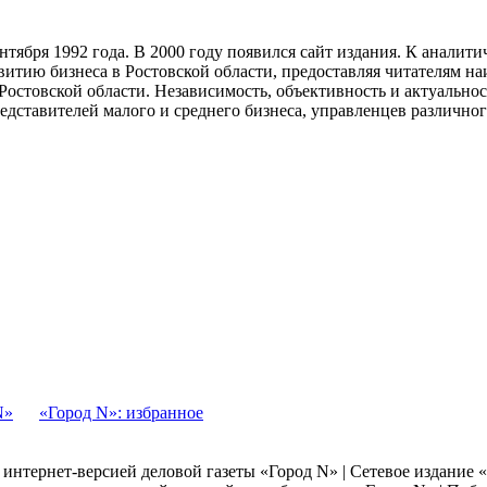
тября 1992 года. В 2000 году появился сайт издания. К анали
звитию бизнеса в Ростовской области, предоставляя читателям 
Ростовской области. Независимость, объективность и актуально
ставителей малого и среднего бизнеса, управленцев различного
N»
«Город N»: избранное
я интернет-версией деловой газеты «Город N» | Сетевое издание