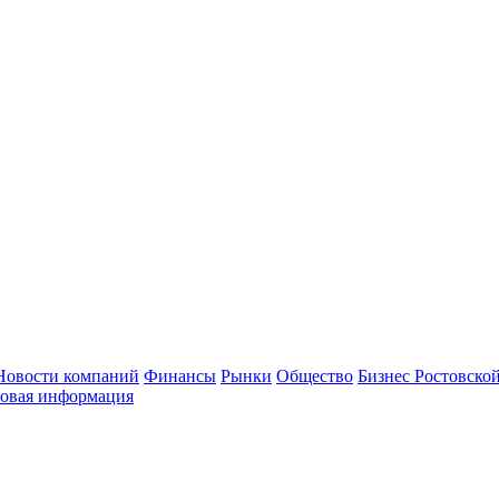
Новости компаний
Финансы
Рынки
Общество
Бизнес Ростовской
овая информация