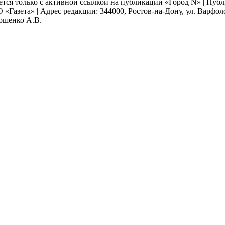
ается только с активной ссылкой на публикации «Город N» | Пу
 «Газета» | Адрес редакции: 344000, Ростов-на-Дону, ул. Варфолом
мошенко А.В.