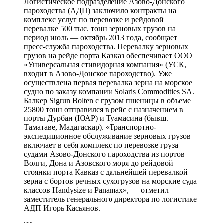
Логистическое подразделение Азово-Донского
пароходства (АДП) заключило контракты на
комплекс услуг по перевозке и рейдовой
перевалке 500 тыс. тонн зерновых грузов на
период июль — октябрь 2013 года, сообщает
пресс-служба пароходства. Перевалку зерновых
грузов на рейде порта Кавказ обеспечивает ООО
«Универсальная стивидорная компания» (УСК,
входит в Азово-Донское пароходство). Уже
осуществлена первая перевалка зерна на морское
судно по заказу компании Solaris Commodities SA.
Балкер Sigrun Bolten с грузом пшеницы в объеме
25800 тонн отправился в рейс с назначением в
порты Дурбан (ЮАР) и Туамасина (бывш.
Таматаве, Мадагаскар). «Транспортно-
экспедиционное обслуживание зерновых грузов
включает в себя комплекс по перевозке груза
судами Азово-Донского пароходства из портов
Волги, Дона и Азовского моря до рейдовой
стоянки порта Кавказ с дальнейшей перевалкой
зерна с бортов речных сухогрузов на морские суда
классов Handysize и Panamax», — отметил
заместитель генерального директора по логистике
АДП Игорь Касьянов.