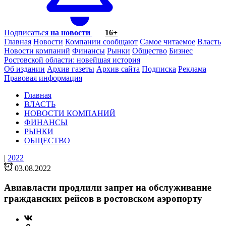
Подписаться
на новости
16+
Главная
Новости
Компании сообщают
Самое читаемое
Власть
Новости компаний
Финансы
Рынки
Общество
Бизнес
Ростовской области: новейшая история
Об издании
Архив газеты
Архив сайта
Подписка
Реклама
Правовая информация
Главная
ВЛАСТЬ
НОВОСТИ КОМПАНИЙ
ФИНАНСЫ
РЫНКИ
ОБЩЕСТВО
|
2022
03.08.2022
Авиавласти продлили запрет на обслуживание
гражданских рейсов в ростовском аэропорту