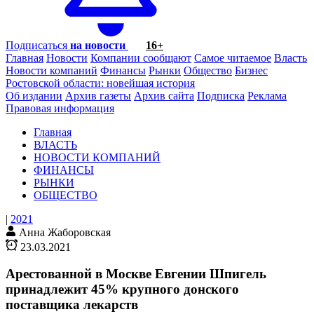
Подписаться
на новости
16+
Главная
Новости
Компании сообщают
Самое читаемое
Власть
Новости компаний
Финансы
Рынки
Общество
Бизнес
Ростовской области: новейшая история
Об издании
Архив газеты
Архив сайта
Подписка
Реклама
Правовая информация
Главная
ВЛАСТЬ
НОВОСТИ КОМПАНИЙ
ФИНАНСЫ
РЫНКИ
ОБЩЕСТВО
|
2021
Анна Жаборовская
23.03.2021
Арестованной в Москве Евгении Шпигель
принадлежит 45% крупного донского
поставщика лекарств