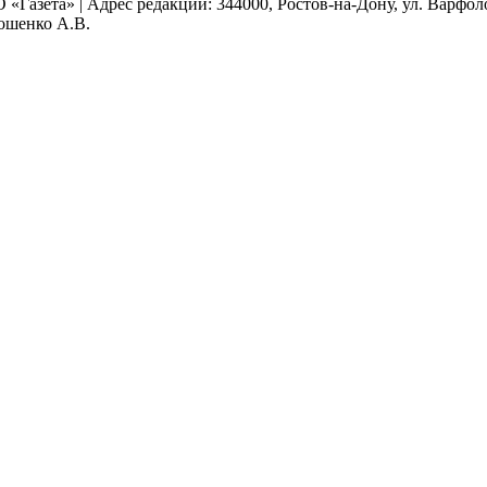
 «Газета» | Адрес редакции: 344000, Ростов-на-Дону, ул. Варфолом
мошенко А.В.