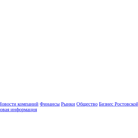
Новости компаний
Финансы
Рынки
Общество
Бизнес Ростовской
овая информация