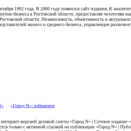
тября 1992 года. В 2000 году появился сайт издания. К анали
звитию бизнеса в Ростовской области, предоставляя читателям 
Ростовской области. Независимость, объективность и актуально
ставителей малого и среднего бизнеса, управленцев различного
N»
«Город N»: избранное
я интернет-версией деловой газеты «Город N» | Сетевое издание
ается только с активной ссылкой на публикации «Город N» | Пу