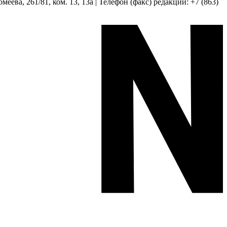
еева, 261/81, ком. 13, 13а | Телефон (факс) редакции: +7 (863)