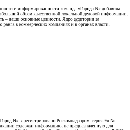
тичности и информированности команда «Города N» добавила
наибольший объем качественной локальной деловой информации,
сть – наши основные ценности. Ядро аудитории за
 ранга в коммерческих компаниях и в органах власти.
 «Город N» зарегистрировано Роскомнадзором: серuя Эл №
бликации содержат информацию, не предназначенную для