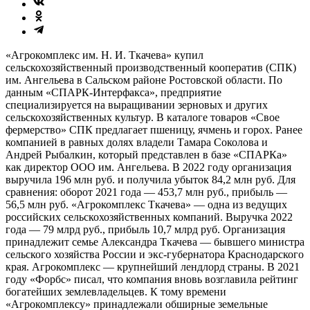
«Агрокомплекс им. Н. И. Ткачева» купил
сельскохозяйственный производственный кооператив (СПК)
им. Ангельева в Сальском районе Ростовской области. По
данным «СПАРК-Интерфакса», предприятие
специализируется на выращивании зерновых и других
сельскохозяйственных культур. В каталоге товаров «Свое
фермерство» СПК предлагает пшеницу, ячмень и горох. Ранее
компанией в равных долях владели Тамара Соколова и
Андрей Рыбалкин, который представлен в базе «СПАРКа»
как директор ООО им. Ангельева. В 2022 году организация
выручила 196 млн руб. и получила убыток 84,2 млн руб. Для
сравнения: оборот 2021 года — 453,7 млн руб., прибыль —
56,5 млн руб. «Агрокомплекс Ткачева» — одна из ведущих
российских сельскохозяйственных компаний. Выручка 2022
года — 79 млрд руб., прибыль 10,7 млрд руб. Организация
принадлежит семье Александра Ткачева — бывшего министра
сельского хозяйства России и экс-губернатора Краснодарского
края. Агрокомплекс — крупнейший лендлорд страны. В 2021
году «Форбс» писал, что компания вновь возглавила рейтинг
богатейших землевладельцев. К тому времени
«Агрокомплексу» принадлежали обширные земельные