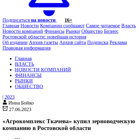
Подписаться
на новости
16+
Главная
Новости
Компании сообщают
Самое читаемое
Власть
Новости компаний
Финансы
Рынки
Общество
Бизнес
Ростовской области: новейшая история
Об издании
Архив газеты
Архив сайта
Подписка
Реклама
Правовая информация
Главная
ВЛАСТЬ
НОВОСТИ КОМПАНИЙ
ФИНАНСЫ
РЫНКИ
ОБЩЕСТВО
|
2023
Инна Бойко
27.06.2023
«Агрокомплекс Ткачева» купил зерноводческую
компанию в Ростовской области