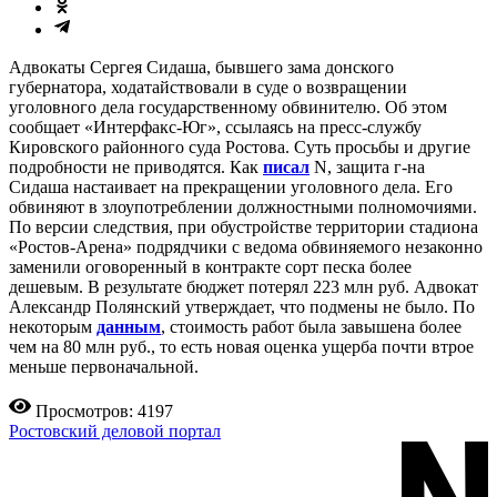
Адвокаты Сергея Сидаша, бывшего зама донского
губернатора, ходатайствовали в суде о возвращении
уголовного дела государственному обвинителю. Об этом
сообщает «Интерфакс-Юг», ссылаясь на пресс-службу
Кировского районного суда Ростова. Суть просьбы и другие
подробности не приводятся. Как
писал
N, защита г-на
Сидаша настаивает на прекращении уголовного дела. Его
обвиняют в злоупотреблении должностными полномочиями.
По версии следствия, при обустройстве территории стадиона
«Ростов-Арена» подрядчики с ведома обвиняемого незаконно
заменили оговоренный в контракте сорт песка более
дешевым. В результате бюджет потерял 223 млн руб. Адвокат
Александр Полянский утверждает, что подмены не было. По
некоторым
данным
, стоимость работ была завышена более
чем на 80 млн руб., то есть новая оценка ущерба почти втрое
меньше первоначальной.
Просмотров: 4197
Ростовский деловой портал