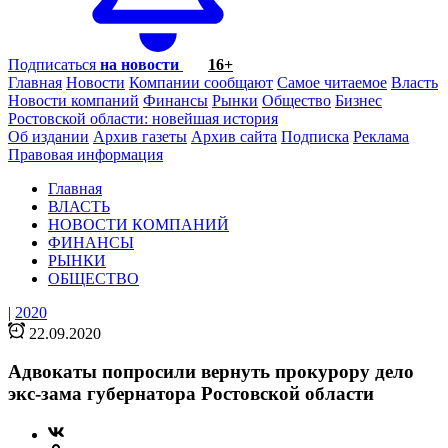
Подписаться
на новости
16+
Главная
Новости
Компании сообщают
Самое читаемое
Власть
Новости компаний
Финансы
Рынки
Общество
Бизнес
Ростовской области: новейшая история
Об издании
Архив газеты
Архив сайта
Подписка
Реклама
Правовая информация
Главная
ВЛАСТЬ
НОВОСТИ КОМПАНИЙ
ФИНАНСЫ
РЫНКИ
ОБЩЕСТВО
|
2020
22.09.2020
Адвокаты попросили вернуть прокурору дело
экс-зама губернатора Ростовской области