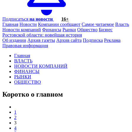
Подписаться
на новости
16+
Главная
Новости
Компании сообщают
Самое читаемое
Власть
Новости компаний
Финансы
Рынки
Общество
Бизнес
Ростовской области: новейшая история
Об издании
Архив газеты
Архив сайта
Подписка
Реклама
Правовая информация
Главная
ВЛАСТЬ
НОВОСТИ КОМПАНИЙ
ФИНАНСЫ
РЫНКИ
ОБЩЕСТВО
Коротко о главном
1
2
3
4