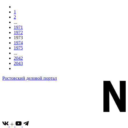
1
2
...
1971
1972
1973
1974
1975
...
2042
2043
Ростовский деловой портал