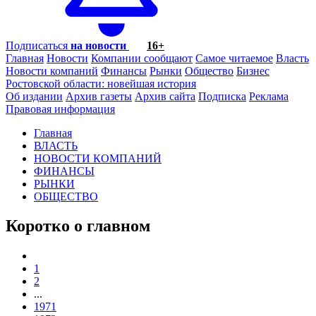
Подписаться
на новости
16+
Главная
Новости
Компании сообщают
Самое читаемое
Власть
Новости компаний
Финансы
Рынки
Общество
Бизнес
Ростовской области: новейшая история
Об издании
Архив газеты
Архив сайта
Подписка
Реклама
Правовая информация
Главная
ВЛАСТЬ
НОВОСТИ КОМПАНИЙ
ФИНАНСЫ
РЫНКИ
ОБЩЕСТВО
Коротко о главном
1
2
...
1971