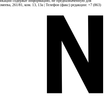
бликации содержат информацию, не предназначенную для
еева, 261/81, ком. 13, 13а | Телефон (факс) редакции: +7 (863)