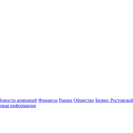
Новости компаний
Финансы
Рынки
Общество
Бизнес Ростовской
овая информация