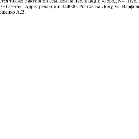
ается только с активной ссылкой на публикации «Город N» | Пу
 «Газета» | Адрес редакции: 344000, Ростов-на-Дону, ул. Варфолом
мошенко А.В.