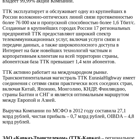
владеет 99,99% акций Компании.
ТТК эксплуатирует и обслуживает одну из крупнейших в
России волоконно-оптических линий связи протяженностью
более 76 000 км и пропускной способностью более 1,6 Тбит/с.
Созданные в крупнейших городах России 17 региональных
предприятий ТТК предоставляют широкий спектр
телекоммуникационных услуг, включая услуги связи и
передачи данных, а также широкополосного доступа в
Интернет на базе новейших технологий частным и
корпоративным клиентам на всей территории страны,
абонентская база ТТК превышает 1,4 млн абонентов.
ТТК активно работает на международном рынке.
Трансконтинентальная магистраль TTK EurasiaHighway имеет
соединения с сетями связи практически всех соседних стран,
включая Китай, Японию, Монголию, КНДР, Финляндию,
страны Балтии и СНГ и является оптимальным маршрутом
между Европой и Азией.
Выручка Компании по МСФО в 2012 году составила 27,1
млрд рублей, чистая прибыль – 0,7 млрд рублей, OIBDA – 4,8
млрд рублей.
ЗАО «Кавказ-Транстелеком» (ТТК-Кавказ)
– региональное