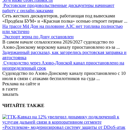
50% ниже себестоимости
Ростовские продовольственные дискаунтеры начинают
работу с онлайн-заказами
Сеть жестких дискаунтеров, работающая под вывесками
«Продбаза БУМ» и «Красная полка» осенью откроет первые
...
На трассе М4 Дон на половине АЗС нет топлива полностью
или частично
Экспорт зерна по Дону остановлен
В самом начале сельхозсезона 2026/2027 судоходство по
Азово-Донскому морскому каналу приостановлено из-за
...
Задержанный рассказал, как загорелись ростовская заправка и
автостоянка
Судоходство через Азово-Донской канал приостановлено на
неопределенный срок
Судоходство по Азово-Донскому каналу приостановлено с 10
июля в связи с атаками беспилотников на суда
...
Реклама
на сайте и
в газете
заказать
ЧИТАЙТЕ ТАКЖЕ
«Ростелеком» модернизировал систему защиты от DDoS-атак