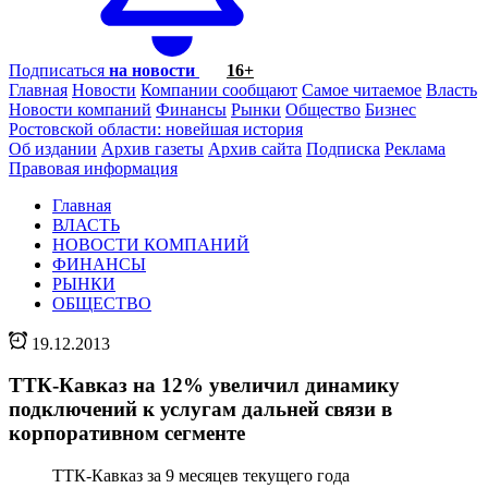
Подписаться
на новости
16+
Главная
Новости
Компании сообщают
Самое читаемое
Власть
Новости компаний
Финансы
Рынки
Общество
Бизнес
Ростовской области: новейшая история
Об издании
Архив газеты
Архив сайта
Подписка
Реклама
Правовая информация
Главная
ВЛАСТЬ
НОВОСТИ КОМПАНИЙ
ФИНАНСЫ
РЫНКИ
ОБЩЕСТВО
19.12.2013
ТТК-Кавказ на 12% увеличил динамику
подключений к услугам дальней связи в
корпоративном сегменте
ТТК-Кавказ за 9 месяцев текущего года