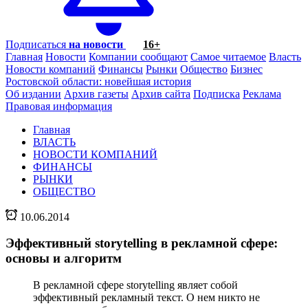
Подписаться
на новости
16+
Главная
Новости
Компании сообщают
Самое читаемое
Власть
Новости компаний
Финансы
Рынки
Общество
Бизнес
Ростовской области: новейшая история
Об издании
Архив газеты
Архив сайта
Подписка
Реклама
Правовая информация
Главная
ВЛАСТЬ
НОВОСТИ КОМПАНИЙ
ФИНАНСЫ
РЫНКИ
ОБЩЕСТВО
10.06.2014
Эффективный storytelling в рекламной сфере:
основы и алгоритм
В рекламной сфере storytelling являет собой
эффективный рекламный текст. О нем никто не