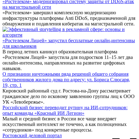
«Ростелеком» модернизировал систему защиты от DDoS-атак
на магистральной сети
«Ростелеком» завершил комплексную модернизацию
инфраструктуры платформы Anti DDoS, предназначенной для
обнаружения и подавления кибератак на магистральной сети.
«Ростелеком Лицей» запустил бесплатные онлайн-интенсивы
для школьников
В период летних каникул образовательная платформа
«Ростелеком Лицей» запустила для подростков 11–15 лет два
онлайн-интенсива, направленных на развитие цифровых
навыков.
О признании ничтожными ряда решений общего собрания
собственников жилого дома по адресу: ул. Бориса Слюсаря,
19, стр. 1
Кировский районный суд г. Ростова-на-Дону рассматривает
гражданское дело по исковому заявлению группы лиц к ООО
УК «Левобережье».
Российский бизнес переводит рутину на ИИ-сотрудников:
опыт команды «Красный ИИ Легион»
Малый и средний бизнес в России все чаще внедряет
искусственный интеллект не точечно, а как полноценных
«сотрудников» под конкретные процессы.
Ростовский деловой портал