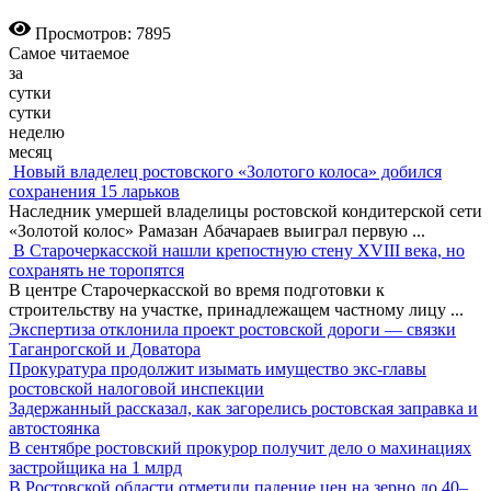
Просмотров: 7895
Самое читаемое
за
сутки
сутки
неделю
месяц
Новый владелец ростовского «Золотого колоса» добился
сохранения 15 ларьков
Наследник умершей владелицы ростовской кондитерской сети
«Золотой колос» Рамазан Абачараев выиграл первую
...
В Старочеркасской нашли крепостную стену XVIII века, но
сохранять не торопятся
В центре Старочеркасской во время подготовки к
строительству на участке, принадлежащем частному лицу
...
Экспертиза отклонила проект ростовской дороги — связки
Таганрогской и Доватора
Прокуратура продолжит изымать имущество экс-главы
ростовской налоговой инспекции
Задержанный рассказал, как загорелись ростовская заправка и
автостоянка
В сентябре ростовский прокурор получит дело о махинациях
застройщика на 1 млрд
В Ростовской области отметили падение цен на зерно до 40–