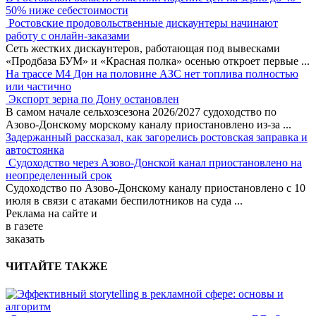
50% ниже себестоимости
Ростовские продовольственные дискаунтеры начинают
работу с онлайн-заказами
Сеть жестких дискаунтеров, работающая под вывесками
«Продбаза БУМ» и «Красная полка» осенью откроет первые
...
На трассе М4 Дон на половине АЗС нет топлива полностью
или частично
Экспорт зерна по Дону остановлен
В самом начале сельхозсезона 2026/2027 судоходство по
Азово-Донскому морскому каналу приостановлено из-за
...
Задержанный рассказал, как загорелись ростовская заправка и
автостоянка
Судоходство через Азово-Донской канал приостановлено на
неопределенный срок
Судоходство по Азово-Донскому каналу приостановлено с 10
июля в связи с атаками беспилотников на суда
...
Реклама
на сайте и
в газете
заказать
ЧИТАЙТЕ ТАКЖЕ