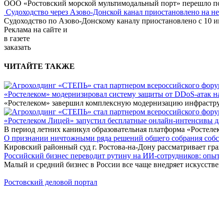
ООО «Ростовский морской мультимодальный порт» перешло под
Судоходство через Азово-Донской канал приостановлено на н
Судоходство по Азово-Донскому каналу приостановлено с 10 ию
Реклама
на сайте и
в газете
заказать
ЧИТАЙТЕ ТАКЖЕ
«Ростелеком» модернизировал систему защиты от DDoS-атак н
«Ростелеком» завершил комплексную модернизацию инфраструк
«Ростелеком Лицей» запустил бесплатные онлайн-интенсивы 
В период летних каникул образовательная платформа «Ростеле
О признании ничтожными ряда решений общего собрания собстве
Кировский районный суд г. Ростова-на-Дону рассматривает г
Российский бизнес переводит рутину на ИИ-сотрудников: оп
Малый и средний бизнес в России все чаще внедряет искусств
Ростовский деловой портал