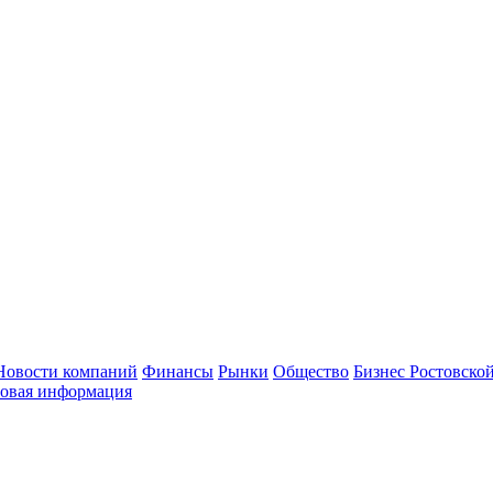
Новости компаний
Финансы
Рынки
Общество
Бизнес Ростовской
овая информация