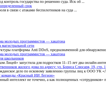
 контроль государства по решению суда. Иск об
...
еопределенный срок
ля в связи с атаками беспилотников на суда
...
а магистральной сети
туры платформы Anti DDoS, предназначенной для обнаружения 
для школьников
ком Лицей» запустила для подростков 11–15 лет два онлайн-инт
нников жилого дома по адресу: ул. Бориса Слюсаря, 19, стр. 1
ражданское дело по исковому заявлению группы лиц к ООО УК «
ыт команды «Красный ИИ Легион»
енный интеллект не точечно, а как полноценных «сотрудников» 