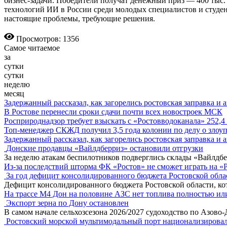
бизнес-задачи. Победители получат денежный приз — 400 тыс.
технологий ИИ в России среди молодых специалистов и студен
настоящие проблемы, требующие решения.
Просмотров: 1356
Самое читаемое
за
сутки
сутки
неделю
месяц
Задержанный рассказал, как загорелись ростовская заправка и 
В Ростове перенесли сроки сдачи почти всех новостроек МСК
Росприроднадзор требует взыскать с «Ростовводоканала» 252,4
Топ-менеджер СКЖД получил 3,5 года колонии по делу о зло
Задержанный рассказал, как загорелись ростовская заправка и 
Донские продавцы «Вайлдберриз» остановили отгрузки
За неделю атакам беспилотников подверглись склады «Вайлдбе
Из-за последствий шторма ФК «Ростов» не сможет играть на «
За год дефицит консолидированного бюджета Ростовской обла
Дефицит консолидированного бюджета Ростовской области, кот
На трассе М4 Дон на половине АЗС нет топлива полностью ил
Экспорт зерна по Дону остановлен
В самом начале сельхозсезона 2026/2027 судоходство по Азово
Ростовский морской мультимодальный порт национализирова