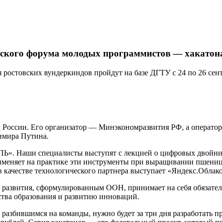
йского форума молодых программистов — хакатон
 ростовских вундеркиндов пройдут на базе ДГТУ с 24 по 26 сен
х России. Его организатор — Минэкономразвития РФ, а операто
имира Путина.
ПЬ». Наши специалисты выступят с лекцией о цифровых двойни
именяет на практике эти инструменты при выращивании пшениц
 качестве технологического партнера выступает «Яндекс.Облако
 развития, сформулированным ООН, принимает на себя обязател
тва образования и развитию инноваций.
 разбившимся на команды, нужно будет за три дня разработать 