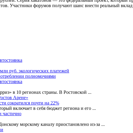
 рублей. Серия хакатонов — это федеральный проект, который п
тов. Участники форумов получают шанс внести реальный вклад 
автостоянка
 млн руб. экологических платежей
употреблении полномочиями
автостоянка
рриз» в 10 регионах страны. В Ростовской
...
Ростов Арене»
сти сократился почти на 22%
орый включает в себя бюджет региона и его
...
и частично
-Донскому морскому каналу приостановлено из-за
...
ли