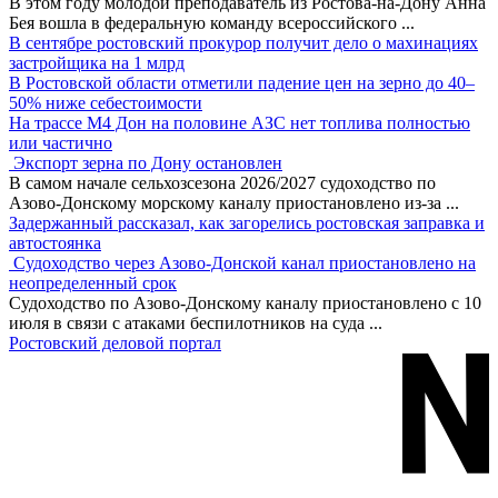
В этом году молодой преподаватель из Ростова-на-Дону Анна
Бея вошла в федеральную команду всероссийского
...
В сентябре ростовский прокурор получит дело о махинациях
застройщика на 1 млрд
В Ростовской области отметили падение цен на зерно до 40–
50% ниже себестоимости
На трассе М4 Дон на половине АЗС нет топлива полностью
или частично
Экспорт зерна по Дону остановлен
В самом начале сельхозсезона 2026/2027 судоходство по
Азово-Донскому морскому каналу приостановлено из-за
...
Задержанный рассказал, как загорелись ростовская заправка и
автостоянка
Судоходство через Азово-Донской канал приостановлено на
неопределенный срок
Судоходство по Азово-Донскому каналу приостановлено с 10
июля в связи с атаками беспилотников на суда
...
Ростовский деловой портал