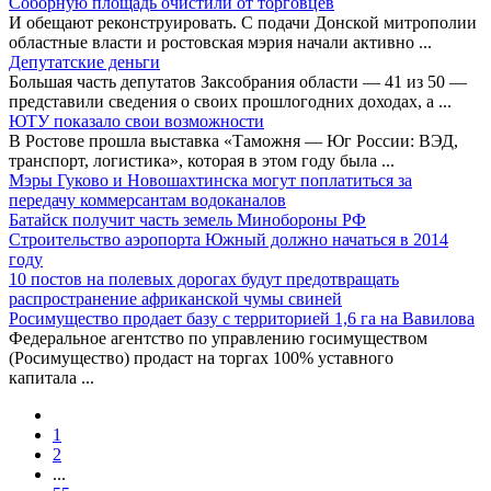
Соборную площадь очистили от торговцев
И обещают реконструировать. С подачи Донской митрополии
областные власти и ростовская мэрия начали активно
...
Депутатские деньги
Большая часть депутатов Заксобрания области — 41 из 50 —
представили сведения о своих прошлогодних доходах, а
...
ЮТУ показало свои возможности
В Ростове прошла выставка «Таможня — Юг России: ВЭД,
транспорт, логистика», которая в этом году была
...
Мэры Гуково и Новошахтинска могут поплатиться за
передачу коммерсантам водоканалов
Батайск получит часть земель Минобороны РФ
Строительство аэропорта Южный должно начаться в 2014
году
10 постов на полевых дорогах будут предотвращать
распространение африканской чумы свиней
Росимущество продает базу с территорией 1,6 га на Вавилова
Федеральное агентство по управлению госимуществом
(Росимущество) продаст на торгах 100% уставного
капитала
...
1
2
...