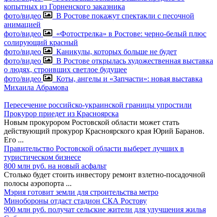
копытных из Горненского заказника
фото/видео
В Ростове покажут спектакли с песочной
анимацией
фото/видео
«Фотострелка» в Ростове: черно-белый плюс
солирующий красный
фото/видео
Каникулы, которых больше не будет
фото/видео
В Ростове открылась художественная выставка
о людях, строивших светлое будущее
фото/видео
Коты, ангелы и «Запчасти»: новая выставка
Михаила Абрамова
Пересечение российско-украинской границы упростили
Прокурор приедет из Красноярска
Новым прокурором Ростовской области может стать
действующий прокурор Красноярского края Юрий Баранов.
Его
...
Правительство Ростовской области выберет лучших в
туристическом бизнесе
800 млн руб. на новый асфальт
Столько будет стоить инвестору ремонт взлетно-посадочной
полосы аэропорта
...
Мэрия готовит земли для строительства метро
Минобороны отдаст стадион СКА Ростову
900 млн руб. получат сельские жители для улучшения жилья