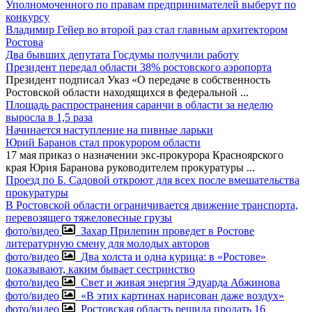
Уполномоченного по правам предпринимателей выберут по
конкурсу
Владимир Гейер во второй раз стал главным архитектором
Ростова
Два бывших депутата Госдумы получили работу
Президент передал области 38% ростовского аэропорта
Президент подписал Указ «О передаче в собственность
Ростовской области находящихся в федеральной
...
Площадь распространения саранчи в области за неделю
выросла в 1,5 раза
Начинается наступление на пивные ларьки
Юрий Баранов стал прокурором области
17 мая приказ о назначении экс-прокурора Красноярского
края Юрия Баранова руководителем прокуратуры
...
Проезд по Б. Садовой откроют для всех после вмешательства
прокуратуры
В Ростовской области ограничивается движение транспорта,
перевозящего тяжеловесные грузы
фото/видео
Захар Прилепин проведет в Ростове
литературную смену для молодых авторов
фото/видео
Два холста и одна курица: в «Ростове»
показывают, каким бывает сестринство
фото/видео
Свет и живая энергия Эдуарда Абжинова
фото/видео
«В этих картинах нарисован даже воздух»
фото/видео
Ростовская область решила продать 16