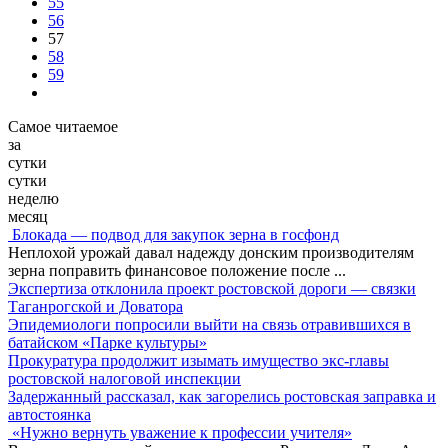
55
56
57
58
59
Самое читаемое
за
сутки
сутки
неделю
месяц
Блокада — подвод для закупок зерна в госфонд
Неплохой урожай давал надежду донским производителям
зерна поправить финансовое положение после
...
Экспертиза отклонила проект ростовской дороги — связки
Таганрогской и Доватора
Эпидемиологи попросили выйти на связь отравившихся в
батайском «Парке культуры»
Прокуратура продолжит изымать имущество экс-главы
ростовской налоговой инспекции
Задержанный рассказал, как загорелись ростовская заправка и
автостоянка
«Нужно вернуть уважение к профессии учителя»