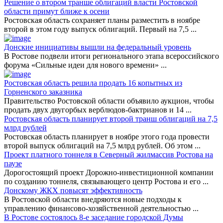
Решение о втором транше облигаций власти Ростовской
области примут ближе к осени
Ростовская область сохраняет планы разместить в ноябре
второй в этом году выпуск облигаций. Первый на 7,5
...
Донские инициативы вышли на федеральный уровень
В Ростове подвели итоги регионального этапа всероссийского
форума «Сильные идеи для нового времени»
...
Ростовская область решила продать 16 копытных из
Горненского заказника
Правительство Ростовской области объявило аукцион, чтобы
продать двух двугорбых верблюдов-бактрианов и 14
...
Ростовская область планирует второй транш облигаций на 7,5
млрд рублей
Ростовская область планирует в ноябре этого года провести
второй выпуск облигаций на 7,5 млрд рублей. Об этом
...
Проект платного тоннеля в Северный жилмассив Ростова на
паузе
Дорогостоящий проект Дорожно-инвестиционной компании
по созданию тоннеля, связывающего центр Ростова и его
...
Донскому ЖКХ повысят эффективность
В Ростовской области внедряются новые подходы к
управлению финансово-хозяйственной деятельностью
...
В Ростове состоялось 8-е заседание городской Думы