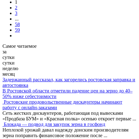
1
2
3
...
58
59
Самое читаемое
за
сутки
сутки
неделю
месяц
Задержанный рассказал, как загорелись ростовская заправка и
автостоянка
В Ростовской области отметили падение цен на зерно до 40–
50% ниже себестоимости
Ростовские продовольственные дискаунтеры начинают
работу с онлайн-заказами
Сеть жестких дискаунтеров, работающая под вывесками
«Продбаза БУМ» и «Красная полка» осенью откроет первые
...
Блокада — подвод для закупок зерна в госфонд
Неплохой урожай давал надежду донским производителям
зерна поправить финансовое положение после
...