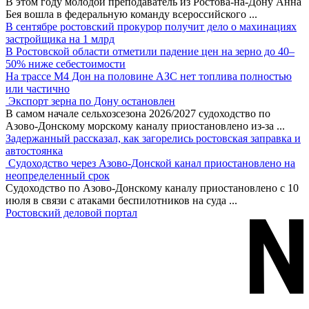
В этом году молодой преподаватель из Ростова-на-Дону Анна
Бея вошла в федеральную команду всероссийского
...
В сентябре ростовский прокурор получит дело о махинациях
застройщика на 1 млрд
В Ростовской области отметили падение цен на зерно до 40–
50% ниже себестоимости
На трассе М4 Дон на половине АЗС нет топлива полностью
или частично
Экспорт зерна по Дону остановлен
В самом начале сельхозсезона 2026/2027 судоходство по
Азово-Донскому морскому каналу приостановлено из-за
...
Задержанный рассказал, как загорелись ростовская заправка и
автостоянка
Судоходство через Азово-Донской канал приостановлено на
неопределенный срок
Судоходство по Азово-Донскому каналу приостановлено с 10
июля в связи с атаками беспилотников на суда
...
Ростовский деловой портал