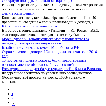
Соборную площадь очистили от торговцев
И обещают реконструировать. С подачи Донской митрополии
областные власти и ростовская мэрия начали активно
...
Депутатские деньги
Большая часть депутатов Заксобрания области — 41 из 50 —
представили сведения о своих прошлогодних доходах, а
...
ЮТУ показало свои возможности
В Ростове прошла выставка «Таможня — Юг России: ВЭД,
транспорт, логистика», которая в этом году была
...
Мэры Гуково и Новошахтинска могут поплатиться за
передачу коммерсантам водоканалов
Батайск получит часть земель Минобороны РФ
Строительство аэропорта Южный должно начаться в 2014
году
10 постов на полевых дорогах будут предотвращать
распространение африканской чумы свиней
Росимущество продает базу с территорией 1,6 га на Вавилова
Федеральное агентство по управлению госимуществом
(Росимущество) продаст на торгах 100% уставного
капитала
...
1
2
...