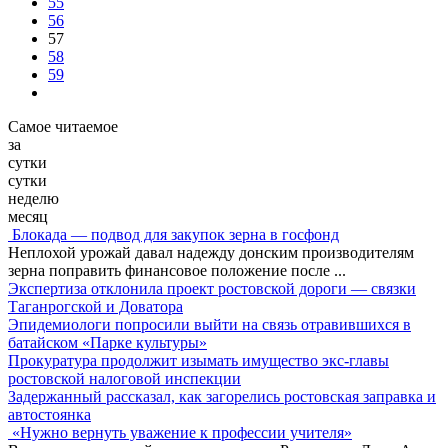
55
56
57
58
59
Самое читаемое
за
сутки
сутки
неделю
месяц
Блокада — подвод для закупок зерна в госфонд
Неплохой урожай давал надежду донским производителям
зерна поправить финансовое положение после
...
Экспертиза отклонила проект ростовской дороги — связки
Таганрогской и Доватора
Эпидемиологи попросили выйти на связь отравившихся в
батайском «Парке культуры»
Прокуратура продолжит изымать имущество экс-главы
ростовской налоговой инспекции
Задержанный рассказал, как загорелись ростовская заправка и
автостоянка
«Нужно вернуть уважение к профессии учителя»