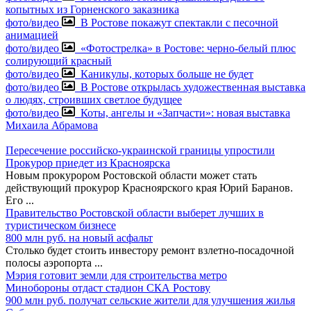
копытных из Горненского заказника
фото/видео
В Ростове покажут спектакли с песочной
анимацией
фото/видео
«Фотострелка» в Ростове: черно-белый плюс
солирующий красный
фото/видео
Каникулы, которых больше не будет
фото/видео
В Ростове открылась художественная выставка
о людях, строивших светлое будущее
фото/видео
Коты, ангелы и «Запчасти»: новая выставка
Михаила Абрамова
Пересечение российско-украинской границы упростили
Прокурор приедет из Красноярска
Новым прокурором Ростовской области может стать
действующий прокурор Красноярского края Юрий Баранов.
Его
...
Правительство Ростовской области выберет лучших в
туристическом бизнесе
800 млн руб. на новый асфальт
Столько будет стоить инвестору ремонт взлетно-посадочной
полосы аэропорта
...
Мэрия готовит земли для строительства метро
Минобороны отдаст стадион СКА Ростову
900 млн руб. получат сельские жители для улучшения жилья