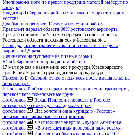
Уполномоченного по правам предпринимателей выберут по
конкурсу
Владимир Гейер во второй раз стал главным архитектором
Ростова
Два бывших депутата Госдумы получили работу
Президент передал области 38% ростовского аэропорта
Президент подписал Указ «О передаче в собственность
Ростовской области находящихся в федеральной
...
Площадь распространения саранчи в области за неделю
выросла в 1,5 раза
Начинается наступление на пивные ларьки
Юрий Баранов стал прокурором области
17 мая приказ о назначении экс-прокурора Красноярского
края Юрия Баранова руководителем прокуратуры
...
Проезд по Б. Садовой откроют для всех после вмешательства
прокуратуры
В Ростовской области ограничивается движение транспорта,
перевозящего тяжеловесные грузы
фото/видео
Захар Прилепин проведет в Ростове
литературную смену для молодых авторов
фото/видео
Два холста и одна курица: в «Ростове»
показывают, каким бывает сестринство
фото/видео
Свет и живая энергия Эдуарда Абжинова
фото/видео
«В этих картинах нарисован даже воздух»
фото/видео
Ростовская область решила продать 16