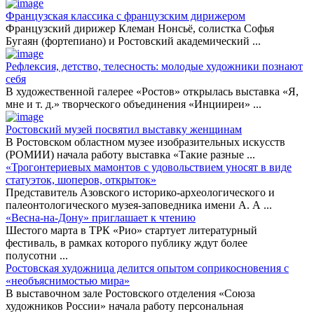
Французская классика с французским дирижером
Французский дирижер Клеман Нонсьё, солистка Софья
Бугаян (фортепиано) и Ростовский академический
...
Рефлексия, детство, телесность: молодые художники познают
себя
В художественной галерее «Ростов» открылась выставка «Я,
мне и т. д.» творческого объединения «Инцииреи»
...
Ростовский музей посвятил выставку женщинам
В Ростовском областном музее изобразительных искусств
(РОМИИ) начала работу выставка «Такие разные
...
«Трогонтериевых мамонтов с удовольствием уносят в виде
статуэток, шоперов, открыток»
Представитель Азовского историко-археологического и
палеонтологического музея-заповедника имени А. А
...
«Весна-на-Дону» приглашает к чтению
Шестого марта в ТРК «Рио» стартует литературный
фестиваль, в рамках которого публику ждут более
полусотни
...
Ростовская художница делится опытом соприкосновения с
«необъяснимостью мира»
В выставочном зале Ростовского отделения «Союза
художников России» начала работу персональная