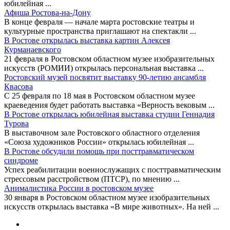
юбилейная
...
Афиша Ростова-на-Дону
В конце февраля — начале марта ростовские театры и
культурные пространства приглашают на спектакли
...
В Ростове открылась выставка картин Алексея
Курманаевского
21 февраля в Ростовском областном музее изобразительных
искусств (РОМИИ) открылась персональная выставка
...
Ростовский музей посвятит выставку 90-летию ансамбля
Квасова
С 25 февраля по 18 мая в Ростовском областном музее
краеведения будет работать выставка «Верность вековым
...
В Ростове открылась юбилейная выставка студии Геннадия
Турова
В выставочном зале Ростовского областного отделения
«Союза художников России» открылась юбилейная
...
В Ростове обсудили помощь при посттравматическом
синдроме
Успех реабилитации военнослужащих с посттравматическим
стрессовым расстройством (ПТСР), по мнению
...
Анималистика России в ростовском музее
30 января в Ростовском областном музее изобразительных
искусств открылась выставка «В мире животных». На ней
...