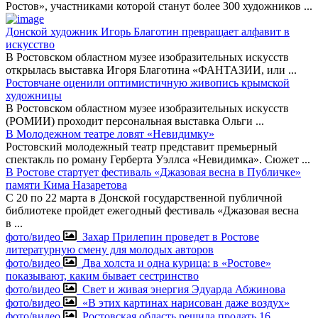
Ростов», участниками которой станут более 300 художников
...
Донской художник Игорь Благотин превращает алфавит в
искусство
В Ростовском областном музее изобразительных искусств
открылась выставка Игоря Благотина «ФАНТАЗИИ, или
...
Ростовчане оценили оптимистичную живопись крымской
художницы
В Ростовском областном музее изобразительных искусств
(РОМИИ) проходит персональная выставка Ольги
...
В Молодежном театре ловят «Невидимку»
Ростовский молодежный театр представит премьерный
спектакль по роману Герберта Уэллса «Невидимка». Сюжет
...
В Ростове стартует фестиваль «Джазовая весна в Публичке»
памяти Кима Назаретова
С 20 по 22 марта в Донской государственной публичной
библиотеке пройдет ежегодный фестиваль «Джазовая весна
в
...
фото/видео
Захар Прилепин проведет в Ростове
литературную смену для молодых авторов
фото/видео
Два холста и одна курица: в «Ростове»
показывают, каким бывает сестринство
фото/видео
Свет и живая энергия Эдуарда Абжинова
фото/видео
«В этих картинах нарисован даже воздух»
фото/видео
Ростовская область решила продать 16