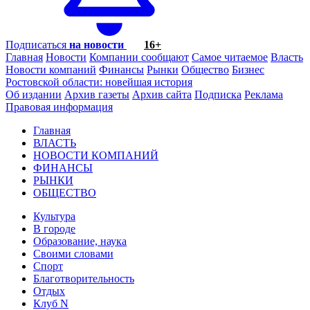
Подписаться
на новости
16+
Главная
Новости
Компании сообщают
Самое читаемое
Власть
Новости компаний
Финансы
Рынки
Общество
Бизнес
Ростовской области: новейшая история
Об издании
Архив газеты
Архив сайта
Подписка
Реклама
Правовая информация
Главная
ВЛАСТЬ
НОВОСТИ КОМПАНИЙ
ФИНАНСЫ
РЫНКИ
ОБЩЕСТВО
Культура
В городе
Образование, наука
Своими словами
Спорт
Благотворительность
Отдых
Клуб N