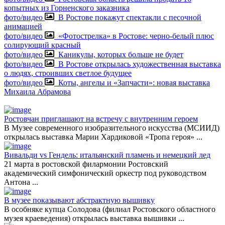
копытных из Горненского заказника
фото/видео
В Ростове покажут спектакли с песочной
анимацией
фото/видео
«Фотострелка» в Ростове: черно-белый плюс
солирующий красный
фото/видео
Каникулы, которых больше не будет
фото/видео
В Ростове открылась художественная выставка
о людях, строивших светлое будущее
фото/видео
Коты, ангелы и «Запчасти»: новая выставка
Михаила Абрамова
Ростовчан приглашают на встречу с внутренним героем
В Музее современного изобразительного искусства (МСИИД)
открылась выставка Марии Хардиковой «Тропа героя»
...
Вивальди vs Гендель: итальянский пламень и немецкий лед
21 марта в ростовской филармонии Ростовский
академический симфонический оркестр под руководством
Антона
...
В музее показывают абстрактную вышивку
В особняке купца Солодова (филиал Ростовского областного
музея краеведения) открылась выставка вышивки
...