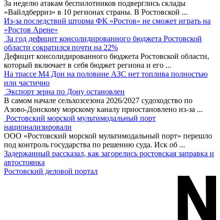
За неделю атакам беспилотников подверглись склады
«Вайлдберриз» в 10 регионах страны. В Ростовской
...
Из-за последствий шторма ФК «Ростов» не сможет играть на
«Ростов Арене»
За год дефицит консолидированного бюджета Ростовской
области сократился почти на 22%
Дефицит консолидированного бюджета Ростовской области,
который включает в себя бюджет региона и его
...
На трассе М4 Дон на половине АЗС нет топлива полностью
или частично
Экспорт зерна по Дону остановлен
В самом начале сельхозсезона 2026/2027 судоходство по
Азово-Донскому морскому каналу приостановлено из-за
...
Ростовский морской мультимодальный порт
национализировали
ООО «Ростовский морской мультимодальный порт» перешло
под контроль государства по решению суда. Иск об
...
Задержанный рассказал, как загорелись ростовская заправка и
автостоянка
Ростовский деловой портал