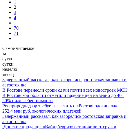
1
2
3
4
...
70
71
Самое читаемое
за
сутки
сутки
неделю
месяц
Задержанный рассказал, как загорелись ростовская заправка и
автостоянка
В Ростове перенесли сроки сдачи почти всех новостроек МСК
В Ростовской области отметили падение цен на зерно до 40–
50% ниже себестоимости
Росприроднадзор требует взыскать с «Ростовводоканала»
252,4 млн руб. экологических платежей
Задержанный рассказал, как загорелись ростовская заправка и
автостоянка
Донские продавцы «Вайлдберриз» остановили отгрузки