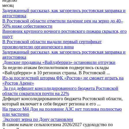
неделю
месяц
Задержанный рассказал, как загорелись ростовская заправка и
автостоянка
В Ростовской области отметили падение цен на зерно до 40–
50% ниже себестоимости
Виновник крупного ночного ростовского пожара скрылся, его
ищут
В Ростовской области выдали первый сертификат
производителю органического вина
Задержанный рассказал, как загорелись ростовская заправка и
автостоянка
Донские продавцы «Вайлдберриз» остановили отгрузки
За неделю атакам беспилотников подверглись склады
«Вайлдберриз» в 10 регионах страны. В Ростовской
...
Из-за последствий шторма ФК «Ростов» не сможет играть на
«Ростов Арене»
За год дефицит консолидированного бюджета Ростовской
области сократился почти на 22%
Дефицит консолидированного бюджета Ростовской области,
который включает в себя бюджет региона и его
...
На трассе М4 Дон на половине АЗС нет топлива полностью
или частично
Экспорт зерна по Дону остановлен
В самом начале сельхозсезона 2026/2027 судоходство по