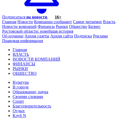
Подписаться
на новости
16+
Главная
Новости
Компании сообщают
Самое читаемое
Власть
Новости компаний
Финансы
Рынки
Общество
Бизнес
Ростовской области: новейшая история
Об издании
Архив газеты
Архив сайта
Подписка
Реклама
Правовая информация
Главная
ВЛАСТЬ
НОВОСТИ КОМПАНИЙ
ФИНАНСЫ
РЫНКИ
ОБЩЕСТВО
Культура
В городе
Образование, наука
Своими словами
Спорт
Благотворительность
Отдых
Клуб N