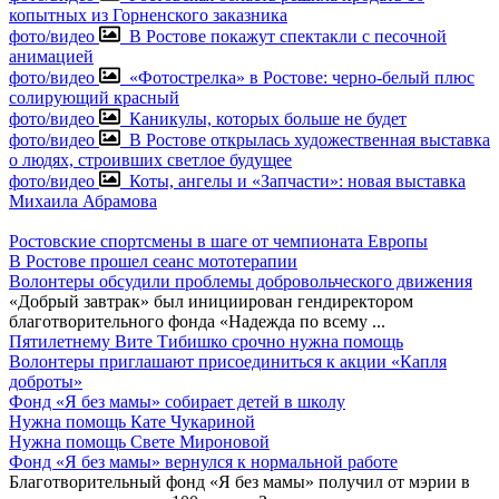
копытных из Горненского заказника
фото/видео
В Ростове покажут спектакли с песочной
анимацией
фото/видео
«Фотострелка» в Ростове: черно-белый плюс
солирующий красный
фото/видео
Каникулы, которых больше не будет
фото/видео
В Ростове открылась художественная выставка
о людях, строивших светлое будущее
фото/видео
Коты, ангелы и «Запчасти»: новая выставка
Михаила Абрамова
Ростовские спортсмены в шаге от чемпионата Европы
В Ростове прошел сеанс мототерапии
Волонтеры обсудили проблемы добровольческого движения
«Добрый завтрак» был инициирован гендиректором
благотворительного фонда «Надежда по всему
...
Пятилетнему Вите Тибишко срочно нужна помощь
Волонтеры приглашают присоединиться к акции «Капля
доброты»
Фонд «Я без мамы» собирает детей в школу
Нужна помощь Кате Чукариной
Нужна помощь Свете Мироновой
Фонд «Я без мамы» вернулся к нормальной работе
Благотворительный фонд «Я без мамы» получил от мэрии в