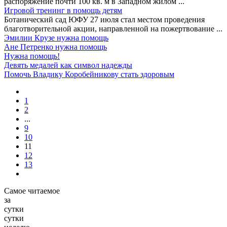
распоряжение почти 100 кв. м в Западном жилом
...
Игровой тренинг в помощь детям
Ботанический сад ЮФУ 27 июля стал местом проведения
благотворительной акции, направленной на пожертвование
...
Эмилии Крузе нужна помощь
Ане Петренко нужна помощь
Нужна помощь!
Девять медалей как символ надежды
Помочь Владику Коробейникову стать здоровым
1
2
...
9
10
11
12
13
Самое читаемое
за
сутки
сутки