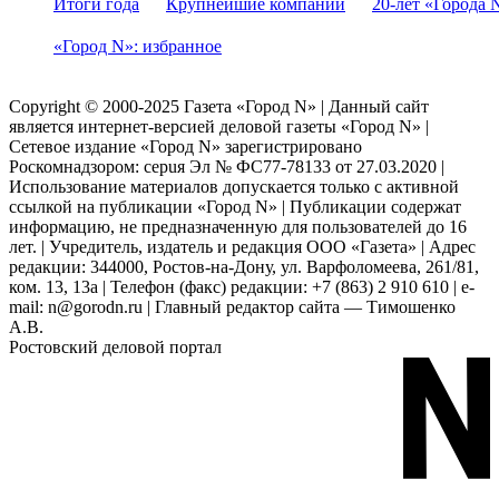
Итоги года
Крупнейшие компании
20-лет «Города 
«Город N»: избранное
Copyright © 2000-2025 Газета «Город N» | Данный сайт
является интернет-версией деловой газеты «Город N» |
Сетевое издание «Город N» зарегистрировано
Роскомнадзором: серuя Эл № ФС77-78133 от 27.03.2020 |
Использование материалов допускается только с активной
ссылкой на публикации «Город N» | Публикации содержат
информацию, не предназначенную для пользователей до 16
лет. | Учредитель, издатель и редакция ООО «Газета» | Адрес
редакции: 344000, Ростов-на-Дону, ул. Варфоломеева, 261/81,
ком. 13, 13а | Телефон (факс) редакции: +7 (863) 2 910 610 | e-
mail: n@gorodn.ru | Главный редактор сайта — Тимошенко
А.В.
Ростовский деловой портал