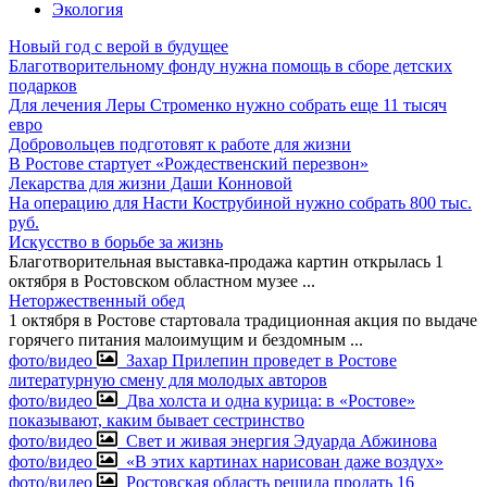
Экология
Новый год с верой в будущее
Благотворительному фонду нужна помощь в сборе детских
подарков
Для лечения Леры Строменко нужно собрать еще 11 тысяч
евро
Добровольцев подготовят к работе для жизни
В Ростове стартует «Рождественский перезвон»
Лекарства для жизни Даши Конновой
На операцию для Насти Кострубиной нужно собрать 800 тыс.
руб.
Искусство в борьбе за жизнь
Благотворительная выставка-продажа картин открылась 1
октября в Ростовском областном музее
...
Неторжественный обед
1 октября в Ростове стартовала традиционная акция по выдаче
горячего питания малоимущим и бездомным
...
фото/видео
Захар Прилепин проведет в Ростове
литературную смену для молодых авторов
фото/видео
Два холста и одна курица: в «Ростове»
показывают, каким бывает сестринство
фото/видео
Свет и живая энергия Эдуарда Абжинова
фото/видео
«В этих картинах нарисован даже воздух»
фото/видео
Ростовская область решила продать 16