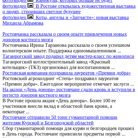
фото/видео
Каникулы, которых больше не будет
фото/видео
В Ростове открылась художественная выставка
о людях, строивших светлое будущее
фото/видео
Коты, ангелы и «Запчасти»: новая выставка
Михаила Абрамова
Ростовчанка рассказала о своем опыте привлечения новых
доноров костного мозга
Ростовчанка Ирина Тарзанова рассказала о своем успешном
волонтерском опыте. Поддержка единомышленников
...
Таганрогский завод подарил детям мастер-класс по живописи
Таганрогский котлостроительный завод «Красный
котельщик» (ТКЗ) организовал для воспитанников
...
Ростовская компания поздравила лауреатов «Премии добра»
Ростовский агрохолдинг «Степь» поздравил лауреатов
«Премии добра». Ежегодное мероприятие отмечает заслуги
...
На акции «День донора» ростовчане сдали кровь и вступили в
регистр доноров костного мозга
В Ростове прошла акция «День донора». Более 100 ее
участников внесли вклад в областной банк крови, а
некоторые
...
Ростовчане отправили 50 тонн гуманитарной помощи
жителям Курской и Белгородской областей
Сбор гуманитарной помощи для курян и белгородцев прошел
в День города. Ростовчане привозили предметы первой
...