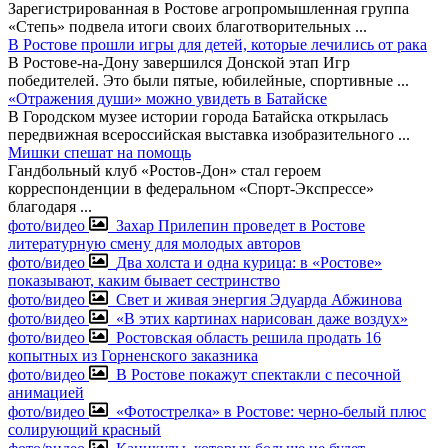
Зарегистрированная в Ростове агропромышленная группа
«Степь» подвела итоги своих благотворительных
...
В Ростове прошли игры для детей, которые лечились от рака
В Ростове-на-Дону завершился Донской этап Игр
победителей. Это были пятые, юбилейные, спортивные
...
«Отражения души» можно увидеть в Батайске
В Городском музее истории города Батайска открылась
передвижная всероссийская выставка изобразительного
...
Мишки спешат на помощь
Гандбольный клуб «Ростов-Дон» стал героем
корреспонденции в федеральном «Спорт-Экспрессе»
благодаря
...
фото/видео
Захар Прилепин проведет в Ростове
литературную смену для молодых авторов
фото/видео
Два холста и одна курица: в «Ростове»
показывают, каким бывает сестринство
фото/видео
Свет и живая энергия Эдуарда Абжинова
фото/видео
«В этих картинах нарисован даже воздух»
фото/видео
Ростовская область решила продать 16
копытных из Горненского заказника
фото/видео
В Ростове покажут спектакли с песочной
анимацией
фото/видео
«Фотострелка» в Ростове: черно-белый плюс
солирующий красный