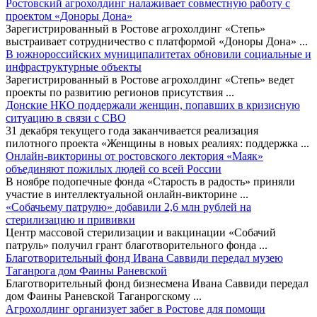
Ростовский агрохолдинг налаживает совместную работу с
проектом «Доноры Дона»
Зарегистрированный в Ростове агрохолдинг «Степь»
выстраивает сотрудничество с платформой «Доноры Дона»
...
В южнороссийских муниципалитетах обновили социальные и
инфраструктурные объекты
Зарегистрированный в Ростове агрохолдинг «Степь» ведет
проекты по развитию регионов присутствия
...
Донские НКО поддержали женщин, попавших в кризисную
ситуацию в связи с СВО
31 декабря текущего года заканчивается реализация
пилотного проекта «Женщины в новых реалиях: поддержка
...
Онлайн-викторины от ростовского лектория «Маяк»
объединяют пожилых людей со всей России
В ноябре подопечные фонда «Старость в радость» приняли
участие в интеллектуальной онлайн-викторине
...
«Собачьему патрулю» добавили 2,6 млн рублей на
стерилизацию и прививки
Центр массовой стерилизации и вакцинации «Собачий
патруль» получил грант благотворительного фонда
...
Благотворительный фонд Ивана Саввиди передал музею
Таганрога дом Фаины Раневской
Благотворительный фонд бизнесмена Ивана Саввиди передал
дом Фаины Раневской Таганрогскому
...
Агрохолдинг организует забег в Ростове для помощи