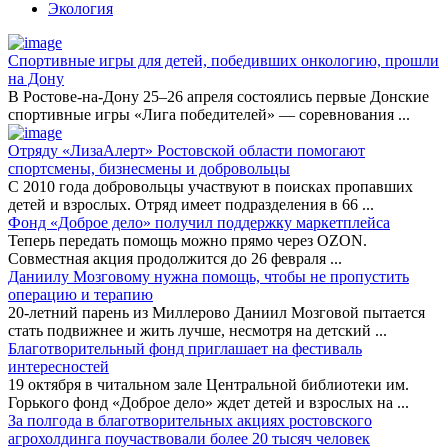
Экология
Спортивные игры для детей, победивших онкологию, прошли
на Дону
В Ростове-на-Дону 25–26 апреля состоялись первые Донские
спортивные игры «Лига победителей» — соревнования
...
Отряду «ЛизаАлерт» Ростовской области помогают
спортсмены, бизнесмены и добровольцы
С 2010 года добровольцы участвуют в поисках пропавших
детей и взрослых. Отряд имеет подразделения в 66
...
Фонд «Доброе дело» получил поддержку маркетплейса
Теперь передать помощь можно прямо через OZON.
Совместная акция продолжится до 26 февраля
...
Даниилу Мозговому нужна помощь, чтобы не пропустить
операцию и терапию
20-летний парень из Миллерово Даниил Мозговой пытается
стать подвижнее и жить лучше, несмотря на детский
...
Благотворительный фонд приглашает на фестиваль
интересностей
19 октября в читальном зале Центральной библиотеки им.
Горького фонд «Доброе дело» ждет детей и взрослых на
...
За полгода в благотворительных акциях ростовского
агрохолдинга поучаствовали более 20 тысяч человек