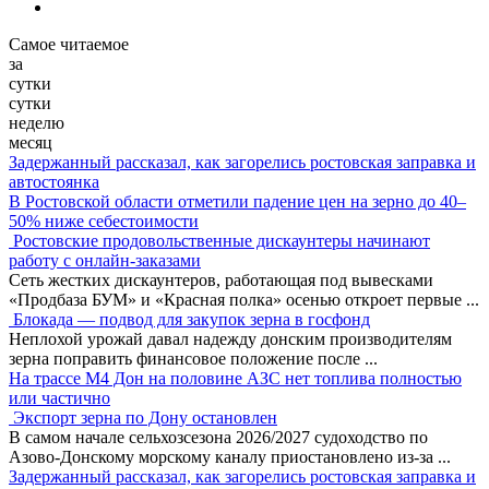
Самое читаемое
за
сутки
сутки
неделю
месяц
Задержанный рассказал, как загорелись ростовская заправка и
автостоянка
В Ростовской области отметили падение цен на зерно до 40–
50% ниже себестоимости
Ростовские продовольственные дискаунтеры начинают
работу с онлайн-заказами
Сеть жестких дискаунтеров, работающая под вывесками
«Продбаза БУМ» и «Красная полка» осенью откроет первые
...
Блокада — подвод для закупок зерна в госфонд
Неплохой урожай давал надежду донским производителям
зерна поправить финансовое положение после
...
На трассе М4 Дон на половине АЗС нет топлива полностью
или частично
Экспорт зерна по Дону остановлен
В самом начале сельхозсезона 2026/2027 судоходство по
Азово-Донскому морскому каналу приостановлено из-за
...
Задержанный рассказал, как загорелись ростовская заправка и