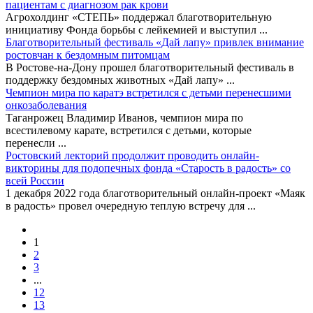
пациентам с диагнозом рак крови
Агрохолдинг «СТЕПЬ» поддержал благотворительную
инициативу Фонда борьбы с лейкемией и выступил
...
Благотворительный фестиваль «Дай лапу» привлек внимание
ростовчан к бездомным питомцам
В Ростове-на-Дону прошел благотворительный фестиваль в
поддержку бездомных животных «Дай лапу»
...
Чемпион мира по каратэ встретился с детьми перенесшими
онкозаболевания
Таганрожец Владимир Иванов, чемпион мира по
всестилевому карате, встретился с детьми, которые
перенесли
...
Ростовский лекторий продолжит проводить онлайн-
викторины для подопечных фонда «Старость в радость» со
всей России
1 декабря 2022 года благотворительный онлайн-проект «Маяк
в радость» провел очередную теплую встречу для
...
1
2
3
...
12
13