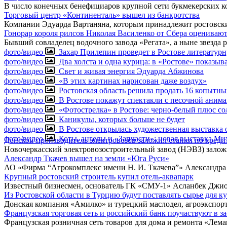
В число конечных бенефициаров крупной сети букмекерских к
Торговый центр «Континенталь» вышел из банкротства
Компании Эдуарда Вартаняна, которым принадлежит ростовск
Гонорар короля рилсов Николая Василенко от Сбера оценивают 
Бывший совладелец водочного завода «Регата», а ныне звезда
фото/видео
Захар Прилепин проведет в Ростове литератур
фото/видео
Два холста и одна курица: в «Ростове» показыв
фото/видео
Свет и живая энергия Эдуарда Абжинова
фото/видео
«В этих картинах нарисован даже воздух»
фото/видео
Ростовская область решила продать 16 копытны
фото/видео
В Ростове покажут спектакли с песочной аним
фото/видео
«Фотострелка» в Ростове: черно-белый плюс 
фото/видео
Каникулы, которых больше не будет
фото/видео
В Ростове открылась художественная выставка 
фото/видео
Коты, ангелы и «Запчасти»: новая выставка М
Донской производитель электровозов заложил станки по кредит
Новочеркасский электровозостроительный завод (НЭВЗ) залож
Александр Ткачев вышел на земли «Юга Руси»
АО «Фирма “Агрокомплекс имени Н. И. Ткачева”» Александра 
Крупный ростовский строитель купил отель-аквапарк
Известный бизнесмен, основатель ГК «СМУ-1» Асланбек Джио
Из Ростовской области в Турцию будут поставлять сырье для к
Донская компания «Амилко» и турецкий маслодел, агроэкспорт
Французская торговая сеть и российский банк поучаствуют в з
Французская розничная сеть товаров для дома и ремонта «Лем