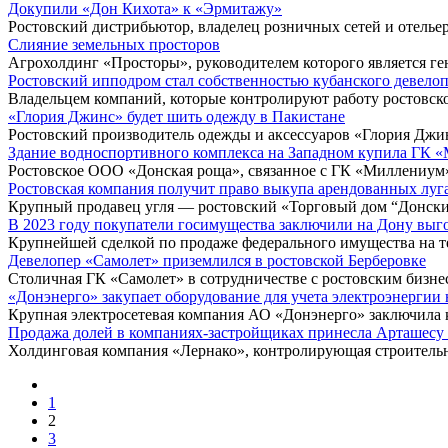
Докупили «Дон Кихота» к «Эрмитажу»
Ростовский дистрибьютор, владелец розничных сетей и отель
Слияние земельных просторов
Агрохолдинг «Просторы», руководителем которого является г
Ростовский ипподром стал собственностью кубанского девело
Владельцем компаний, которые контролируют работу ростовск
«Глория Джинс» будет шить одежду в Пакистане
Ростовский производитель одежды и аксессуаров «Глория Джи
Здание водноспортивного комплекса на Западном купила ГК 
Ростовское ООО «Донская роща», связанное с ГК «Миллениум»
Ростовская компания получит право выкупа арендованных луг
Крупный продавец угля — ростовский «Торговый дом “Донски
В 2023 году покупатели госимущества заключили на Дону выг
Крупнейшей сделкой по продаже федерального имущества на те
Девелопер «Самолет» приземлился в ростовской Берберовке
Столичная ГК «Самолет» в сотрудничестве с ростовским бизн
«Донэнерго» закупает оборудование для учета электроэнергии 
Крупная электросетевая компания АО «Донэнерго» заключила
Продажа долей в компаниях-застройщиках принесла Арташесу
Холдинговая компания «Лернако», контролирующая строитель
1
2
3