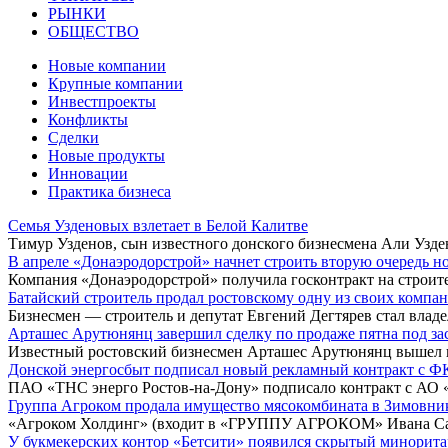
РЫНКИ
ОБЩЕСТВО
Новые компании
Крупные компании
Инвестпроекты
Конфликты
Сделки
Новые продукты
Инновации
Практика бизнеса
Семья Узденовых взлетает в Белой Калитве
Тимур Узденов, сын известного донского бизнесмена Али Узде
В апреле «Донаэродорстрой» начнет строить вторую очередь н
Компания «Донаэродорстрой» получила госконтракт на строите
Батайский строитель продал ростовскому одну из своих компа
Бизнесмен — строитель и депутат Евгений Дегтярев стал вл
Арташес Арутюнянц завершил сделку по продаже пятна под за
Известный ростовский бизнесмен Арташес Арутюнянц вышел из
Донской энергосбыт подписал новый рекламный контракт с ФК
ПАО «ТНС энерго Ростов-на-Дону» подписало контракт с АО 
Группа Агроком продала имущество мясокомбината в Зимовни
«Агроком Холдинг» (входит в «ГРУППУ АГРОКОМ» Ивана Сав
У букмекерских контор «Бетсити» появился скрытый минорит