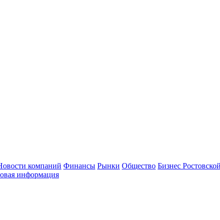
Новости компаний
Финансы
Рынки
Общество
Бизнес Ростовской
овая информация