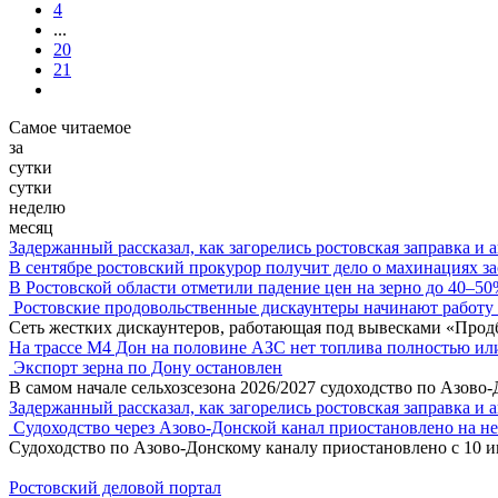
4
...
20
21
Самое читаемое
за
сутки
сутки
неделю
месяц
Задержанный рассказал, как загорелись ростовская заправка и 
В сентябре ростовский прокурор получит дело о махинациях з
В Ростовской области отметили падение цен на зерно до 40–5
Ростовские продовольственные дискаунтеры начинают работу 
Сеть жестких дискаунтеров, работающая под вывесками «Прод
На трассе М4 Дон на половине АЗС нет топлива полностью ил
Экспорт зерна по Дону остановлен
В самом начале сельхозсезона 2026/2027 судоходство по Азово
Задержанный рассказал, как загорелись ростовская заправка и 
Судоходство через Азово-Донской канал приостановлено на н
Судоходство по Азово-Донскому каналу приостановлено с 10 ию
Ростовский деловой портал