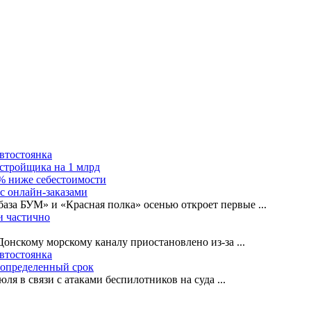
автостоянка
астройщика на 1 млрд
0% ниже себестоимости
с онлайн-заказами
база БУМ» и «Красная полка» осенью откроет первые
...
и частично
-Донскому морскому каналу приостановлено из-за
...
автостоянка
еопределенный срок
ля в связи с атаками беспилотников на суда
...