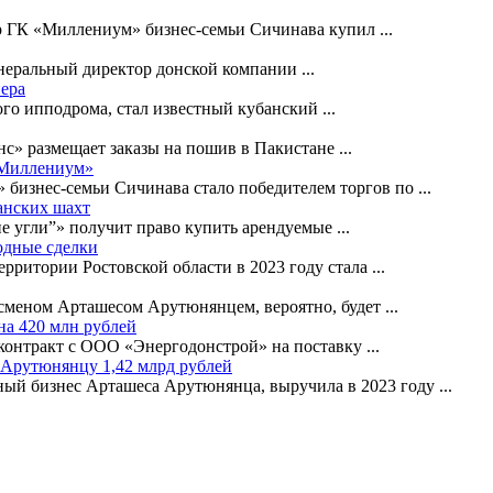
ер ГК «Миллениум» бизнес-семьи Сичинава купил
...
енеральный директор донской компании
...
пера
ого ипподрома, стал известный кубанский
...
нс» размещает заказы на пошив в Пакистане
...
«Миллениум»
 бизнес-семьи Сичинава стало победителем торгов по
...
анских шахт
е угли”» получит право купить арендуемые
...
одные сделки
рритории Ростовской области в 2023 году стала
...
есменом Арташесом Арутюнянцем, вероятно, будет
...
на 420 млн рублей
 контракт с ООО «Энергодонстрой» на поставку
...
 Арутюнянцу 1,42 млрд рублей
ный бизнес Арташеса Арутюнянца, выручила в 2023 году
...