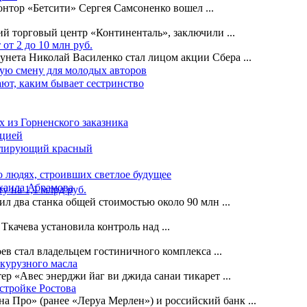
онтор «Бетсити» Сергея Самсоненко вошел
...
ий торговый центр «Континенталь», заключили
...
от 2 до 10 млн руб.
 рунета Николай Василенко стал лицом акции Сбера
...
ную смену для молодых авторов
ают, каким бывает сестринство
х из Горненского заказника
ацией
солирующий красный
о людях, строивших светлое будущее
ихаила Абрамова
у на 1,1 млрд руб.
ил два станка общей стоимостью около 90 млн
...
Ткачева установила контроль над
...
ев стал владельцем гостиничного комплекса
...
укурузного масла
ер «Авес энерджи йаг ви джида санаи тикарет
...
астройке Ростова
ана Про» (ранее «Леруа Мерлен») и российский банк
...