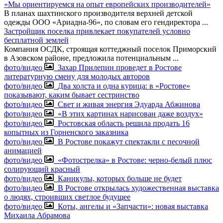
«Мы ориентируемся на опыт европейских производителей»
В планах шахтинского производителя верхней детской
одежды ООО «Ариадна-96», по словам его гендиректора
...
Застройщик поселка привлекает покупателей условно
бесплатной землей
Компания ОСДК, строящая коттеджный поселок Приморский
в Азовском районе, предложила потенциальным
...
фото/видео
Захар Прилепин проведет в Ростове
литературную смену для молодых авторов
фото/видео
Два холста и одна курица: в «Ростове»
показывают, каким бывает сестринство
фото/видео
Свет и живая энергия Эдуарда Абжинова
фото/видео
«В этих картинах нарисован даже воздух»
фото/видео
Ростовская область решила продать 16
копытных из Горненского заказника
фото/видео
В Ростове покажут спектакли с песочной
анимацией
фото/видео
«Фотострелка» в Ростове: черно-белый плюс
солирующий красный
фото/видео
Каникулы, которых больше не будет
фото/видео
В Ростове открылась художественная выставка
о людях, строивших светлое будущее
фото/видео
Коты, ангелы и «Запчасти»: новая выставка
Михаила Абрамова