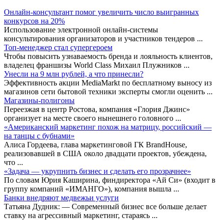
Онлайн-консультант помог увеличить число выигранных
конкурсов на 20%
Использование электронной онлайн-системы
консультирования организаторов и участников тендеров
...
Топ-менеджер стал супергероем
Чтобы повысить узнаваемость бренда и лояльность клиентов,
владелец франшизы World Class Михаил Плужников
...
Унесли на 9 млн рублей, а что принесли?
Эффективность акции MediaMarkt по бесплатному выносу из
магазинов сети бытовой техники эксперты смогли оценить
...
Магазины-полигоны
Переезжая в центр Ростова, компания «Глория Джинс»
организует на месте своего нынешнего головного
...
«Американский маркетинг похож на матрицу, российский —
на танцы с бубнами»
Алиса Гордеева, глава маркетинговой ГК BrandHousе,
реализовавшей в США около двадцати проектов, убеждена,
что
...
«Задача — укрупнить бизнес и сделать его прозрачнее»
По словам Юрия Каширина, финдиректора «Ай Си» (входит в
группу компаний «ИМАНГО»), компания вышла
...
Банки внедряют медвежьи услуги
Татьяна Дудник: — Современный бизнес все больше делает
ставку на агрессивный маркетинг, стараясь
...