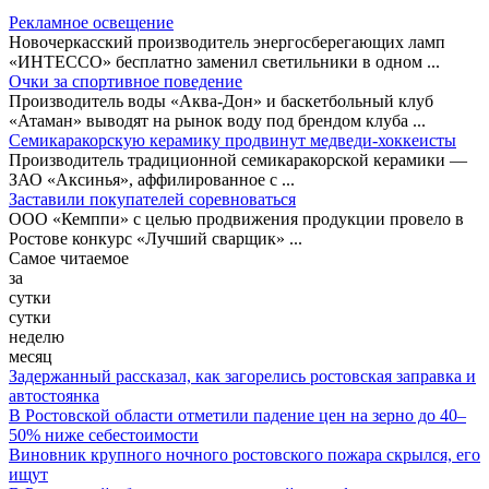
Рекламное освещение
Новочеркасский производитель энергосберегающих ламп
«ИНТЕССО» бесплатно заменил светильники в одном
...
Очки за спортивное поведение
Производитель воды «Аква-Дон» и баскетбольный клуб
«Атаман» выводят на рынок воду под брендом клуба
...
Семикаракорскую керамику продвинут медведи-хоккеисты
Производитель традиционной семикаракорской керамики —
ЗАО «Аксинья», аффилированное с
...
Заставили покупателей соревноваться
ООО «Кемппи» с целью продвижения продукции провело в
Ростове конкурс «Лучший сварщик»
...
Самое читаемое
за
сутки
сутки
неделю
месяц
Задержанный рассказал, как загорелись ростовская заправка и
автостоянка
В Ростовской области отметили падение цен на зерно до 40–
50% ниже себестоимости
Виновник крупного ночного ростовского пожара скрылся, его
ищут