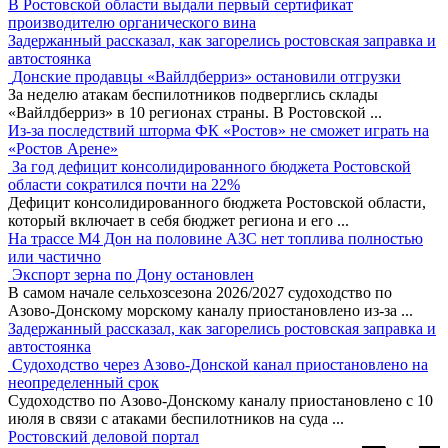
В Ростовской области выдали первый сертификат
производителю органического вина
Задержанный рассказал, как загорелись ростовская заправка и
автостоянка
Донские продавцы «Вайлдберриз» остановили отгрузки
За неделю атакам беспилотников подверглись склады
«Вайлдберриз» в 10 регионах страны. В Ростовской
...
Из-за последствий шторма ФК «Ростов» не сможет играть на
«Ростов Арене»
За год дефицит консолидированного бюджета Ростовской
области сократился почти на 22%
Дефицит консолидированного бюджета Ростовской области,
который включает в себя бюджет региона и его
...
На трассе М4 Дон на половине АЗС нет топлива полностью
или частично
Экспорт зерна по Дону остановлен
В самом начале сельхозсезона 2026/2027 судоходство по
Азово-Донскому морскому каналу приостановлено из-за
...
Задержанный рассказал, как загорелись ростовская заправка и
автостоянка
Судоходство через Азово-Донской канал приостановлено на
неопределенный срок
Судоходство по Азово-Донскому каналу приостановлено с 10
июля в связи с атаками беспилотников на суда
...
Ростовский деловой портал