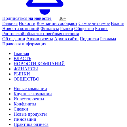
Подписаться
на новости
16+
Главная
Новости
Компании сообщают
Самое читаемое
Власть
Новости компаний
Финансы
Рынки
Общество
Бизнес
Ростовской области: новейшая история
Об издании
Архив газеты
Архив сайта
Подписка
Реклама
Правовая информация
Главная
ВЛАСТЬ
НОВОСТИ КОМПАНИЙ
ФИНАНСЫ
РЫНКИ
ОБЩЕСТВО
Новые компании
Крупные компании
Инвестпроекты
Конфликты
Сделки
Новые продукты
Инновации
Практика бизнеса