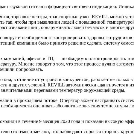
ает звуковой сигнал и формирует световую индикацию. Индика
иятия, торговые центры, транспортные узлы. REVILL можно уст
ить так, чтобы при выявлении людей с повышенной температуро
спознавания лиц, обнаруживать людей без масок и многое друг
онавирус и необходимость контролировать здоровье сотруднико
етенций компании было принято решение сделать систему самос
гих компаний, офисов и ТЦ, — необходимость контролировать т
ературу. Многие говорят о том, что этот процесс нужно автома
 решили попробовать.
о она, в отличие от устройств конкурентов, работает не только
ости и других условий. REVILL автоматически адаптируется к 
и значительными перепадами температур окружающей среды.
алии в проходящем потоке. Оператор может настраивать систем
т необходимости оценивать абсолютные значения температуры лю
одили в течение 9 месяцев 2020 года и показали высокую эффе
тели системы отмечают, что наблюдают спрос со стороны крупн