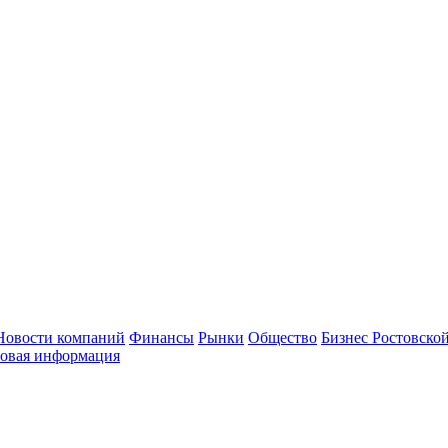
Новости компаний
Финансы
Рынки
Общество
Бизнес Ростовской
овая информация