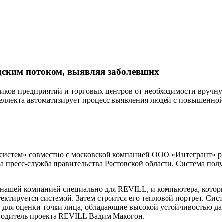
дским потоком, выявляя заболевших
нников предприятий и торговых центров от необходимости вручну
теллекта автоматизирует процесс выявления людей с повышенной
систем» совместно с московской компанией ООО «Интегрант» р
 пресс-служба правительства Ростовской области. Система пол
нашей компанией специально для REVILL, и компьютера, которы
етектируется системой. Затем строится его тепловой портрет. С
 для оценки точки лица, обладающие высокой устойчивостью дан
водитель проекта REVILL Вадим Макогон.