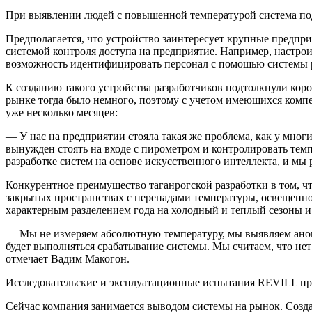
При выявлении людей с повышенной температурой система под
Предполагается, что устройство заинтересует крупные предпр
системой контроля доступа на предприятие. Например, настро
возможность идентифицировать персонал с помощью системы ра
К созданию такого устройства разработчиков подтолкнули кор
рынке тогда было немного, поэтому с учетом имеющихся комп
уже несколько месяцев:
— У нас на предприятии стояла такая же проблема, как у мно
вынужден стоять на входе с пирометром и контролировать темп
разработке систем на основе искусственного интеллекта, и мы
Конкурентное преимущество таганрогской разработки в том, чт
закрытых пространствах с перепадами температуры, освещенн
характерным разделением года на холодный и теплый сезоны 
— Мы не измеряем абсолютную температуру, мы выявляем аном
будет выполняться срабатывание системы. Мы считаем, что не
отмечает Вадим Макогон.
Исследовательские и эксплуатационные испытания REVILL прох
Сейчас компания занимается выводом системы на рынок. Созда