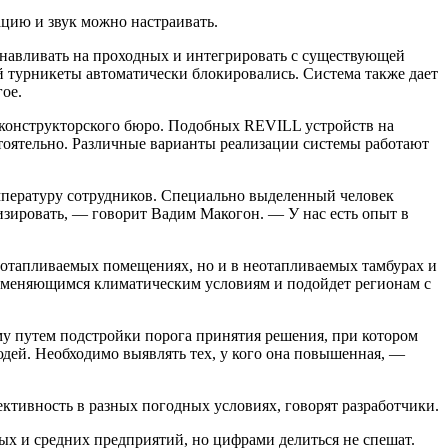
цию и звук можно настраивать.
анавливать на проходных и интегрировать с существующей
й турникеты автоматически блокировались. Система также дает
ое.
в конструкторского бюро. Подобных REVILL устройств на
тоятельно. Различные варианты реализации системы работают
емпературу сотрудников. Специально выделенный человек
тизировать, — говорит Вадим Макогон. — У нас есть опыт в
 в отапливаемых помещениях, но и в неотапливаемых тамбурах и
изменяющимся климатическим условиям и подойдет регионам с
у путем подстройки порога принятия решения, при котором
дей. Необходимо выявлять тех, у кого она повышенная, —
ктивность в разных погодных условиях, говорят разработчики.
ых и средних предприятий, но цифрами делиться не спешат.