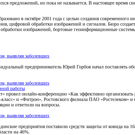
хся предложений, но пока не называется. В настоящее время с
азовано в октябре 2001 года с целью создания современного и
ния, цифровой обработки изображений и сигналов. Бюро создае
й обработки изображений, бортовые геоинформационные систем
видуальный предприниматель Юрий Горбов начал поставлять об
нной работы
ст» провел онлайн-конференцию «Как эффективно организовать 
-класс» и «Фитрон», Ростовского филиала ПАО «Ростелеком» и 
яции и ответили на вопросы.
донские предприятия поставили средств защиты от ковида на 16
бласти на 46%.