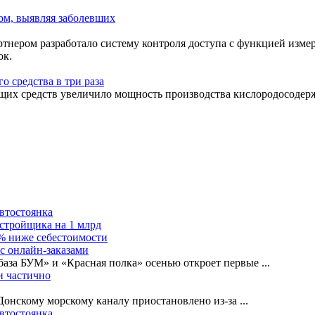
нером разработало систему контроля доступа с функцией измер
ок.
 средства в три раза
 средств увеличило мощность производства кислородосодержащи
автостоянка
астройщика на 1 млрд
0% ниже себестоимости
с онлайн-заказами
база БУМ» и «Красная полка» осенью откроет первые
...
и частично
-Донскому морскому каналу приостановлено из-за
...
автостоянка