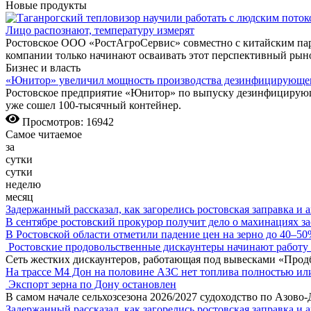
Новые продукты
Лицо распознают, температуру измерят
Ростовское ООО «РостАгроСервис» совместно с китайским парт
компании только начинают осваивать этот перспективный рын
Бизнес и власть
«Юнитор» увеличил мощность производства дезинфицирующего
Ростовское предприятие «Юнитор» по выпуску дезинфицирующих
уже сошел 100-тысячный контейнер.
Просмотров: 16942
Самое читаемое
за
сутки
сутки
неделю
месяц
Задержанный рассказал, как загорелись ростовская заправка и 
В сентябре ростовский прокурор получит дело о махинациях з
В Ростовской области отметили падение цен на зерно до 40–5
Ростовские продовольственные дискаунтеры начинают работу 
Сеть жестких дискаунтеров, работающая под вывесками «Прод
На трассе М4 Дон на половине АЗС нет топлива полностью ил
Экспорт зерна по Дону остановлен
В самом начале сельхозсезона 2026/2027 судоходство по Азово
Задержанный рассказал, как загорелись ростовская заправка и 