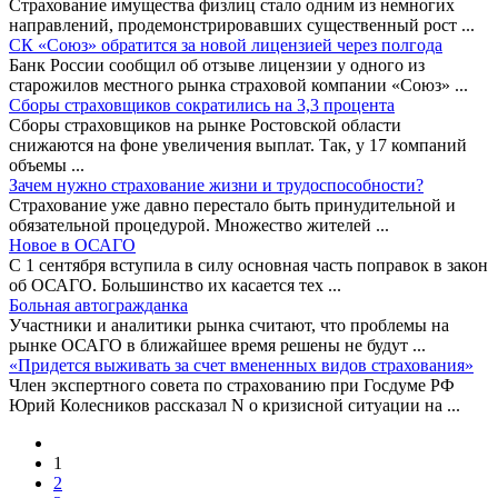
Страхование имущества физлиц стало одним из немногих
направлений, продемонстрировавших существенный рост
...
СК «Союз» обратится за новой лицензией через полгода
Банк России сообщил об отзыве лицензии у одного из
старожилов местного рынка страховой компании «Союз»
...
Сборы страховщиков сократились на 3,3 процента
Сборы страховщиков на рынке Ростовской области
снижаются на фоне увеличения выплат. Так, у 17 компаний
объемы
...
Зачем нужно страхование жизни и трудоспособности?
Страхование уже давно перестало быть принудительной и
обязательной процедурой. Множество жителей
...
Новое в ОСАГО
С 1 сентября вступила в силу основная часть поправок в закон
об ОСАГО. Большинство их касается тех
...
Больная автогражданка
Участники и аналитики рынка считают, что проблемы на
рынке ОСАГО в ближайшее время решены не будут
...
«Придется выживать за счет вмененных видов страхования»
Член экспертного совета по страхованию при Госдуме РФ
Юрий Колесников рассказал N о кризисной ситуации на
...
1
2