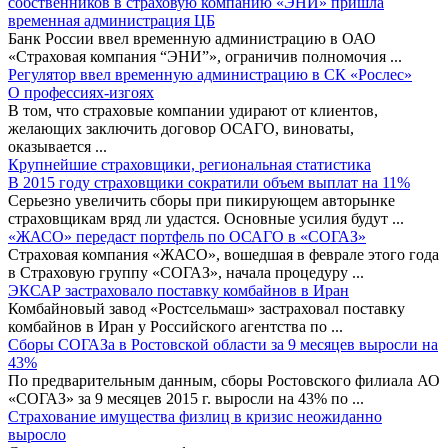
собственников в страховую компанию «ЭНИ» пришла
временная администрация ЦБ
Банк России ввел временную администрацию в ОАО
«Страховая компания “ЭНИ”», ограничив полномочия
...
Регулятор ввел временную администрацию в СК «Рослес»
О профессиях-изгоях
В том, что страховые компании удирают от клиентов,
желающих заключить договор ОСАГО, виноваты,
оказывается
...
Крупнейшие страховщики, региональная статистика
В 2015 году страховщики сократили объем выплат на 11%
Серьезно увеличить сборы при пикирующем авторынке
страховщикам вряд ли удастся. Основные усилия будут
...
«ЖАСО» передаст портфель по ОСАГО в «СОГАЗ»
Страховая компания «ЖАСО», вошедшая в феврале этого года
в Страховую группу «СОГАЗ», начала процедуру
...
ЭКСАР застраховало поставку комбайнов в Иран
Комбайновый завод «Ростсельмаш» застраховал поставку
комбайнов в Иран у Российского агентства по
...
Сборы СОГАЗа в Ростовской области за 9 месяцев выросли на
43%
По предварительным данным, сборы Ростовского филиала АО
«СОГАЗ» за 9 месяцев 2015 г. выросли на 43% по
...
Страхование имущества физлиц в кризис неожиданно
выросло