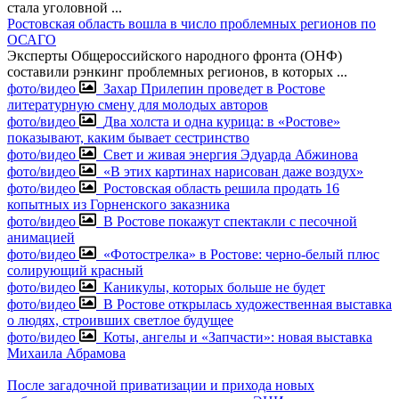
стала уголовной
...
Ростовская область вошла в число проблемных регионов по
ОСАГО
Эксперты Общероссийского народного фронта (ОНФ)
составили рэнкинг проблемных регионов, в которых
...
фото/видео
Захар Прилепин проведет в Ростове
литературную смену для молодых авторов
фото/видео
Два холста и одна курица: в «Ростове»
показывают, каким бывает сестринство
фото/видео
Свет и живая энергия Эдуарда Абжинова
фото/видео
«В этих картинах нарисован даже воздух»
фото/видео
Ростовская область решила продать 16
копытных из Горненского заказника
фото/видео
В Ростове покажут спектакли с песочной
анимацией
фото/видео
«Фотострелка» в Ростове: черно-белый плюс
солирующий красный
фото/видео
Каникулы, которых больше не будет
фото/видео
В Ростове открылась художественная выставка
о людях, строивших светлое будущее
фото/видео
Коты, ангелы и «Запчасти»: новая выставка
Михаила Абрамова
После загадочной приватизации и прихода новых