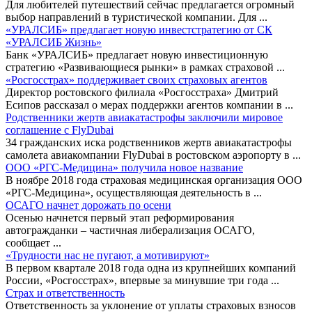
Для любителей путешествий сейчас предлагается огромный
выбор направлений в туристической компании. Для
...
«УРАЛСИБ» предлагает новую инвестстратегию от СК
«УРАЛСИБ Жизнь»
Банк «УРАЛСИБ» предлагает новую инвестиционную
стратегию «Развивающиеся рынки» в рамках страховой
...
«Росгосстрах» поддерживает своих страховых агентов
Директор ростовского филиала «Росгосстраха» Дмитрий
Есипов рассказал о мерах поддержки агентов компании в
...
Родственники жертв авиакатастрофы заключили мировое
соглашение с FlyDubai
34 гражданских иска родственников жертв авиакатастрофы
самолета авиакомпании FlyDubai в ростовском аэропорту в
...
ООО «РГС-Медицина» получила новое название
В ноябре 2018 года страховая медицинская организация ООО
«РГС-Медицина», осуществляющая деятельность в
...
ОСАГО начнет дорожать по осени
Осенью начнется первый этап реформирования
автогражданки – частичная либерализация ОСАГО,
сообщает
...
«Трудности нас не пугают, а мотивируют»
В первом квартале 2018 года одна из крупнейших компаний
России, «Росгосстрах», впервые за минувшие три года
...
Страх и ответственность
Ответственность за уклонение от уплаты страховых взносов