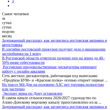
3
Самое читаемое
за
сутки
сутки
неделю
месяц
Задержанный рассказал, как загорелись ростовская заправка и
автостоянка
В сентябре ростовский прокурор получит дело о махинациях
застройщика на 1 млрд
В Ростовской области отметили падение цен на зерно до 40–
50% ниже себестоимости
Ростовские продовольственные дискаунтеры начинают
работу с онлайн-заказами
Сеть жестких дискаунтеров, работающая под вывесками
«Продбаза БУМ» и «Красная полка» осенью откроет первые
...
На трассе М4 Дон на половине АЗС нет топлива полностью
или частично
Экспорт зерна по Дону остановлен
В самом начале сельхозсезона 2026/2027 судоходство по
Азово-Донскому морскому каналу приостановлено из-за
...
Задержанный рассказал, как загорелись ростовская заправка и