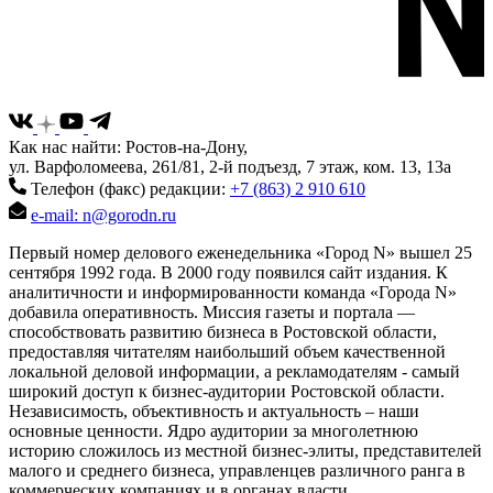
Как нас найти: Ростов-на-Дону,
ул. Варфоломеева, 261/81, 2-й подъезд, 7 этаж, ком. 13, 13а
Телефон (факс) редакции:
+7 (863) 2 910 610
e-mail: n@gorodn.ru
Первый номер делового еженедельника «Город N» вышел 25
сентября 1992 года. В 2000 году появился сайт издания. К
аналитичности и информированности команда «Города N»
добавила оперативность. Миссия газеты и портала —
способствовать развитию бизнеса в Ростовской области,
предоставляя читателям наибольший объем качественной
локальной деловой информации, а рекламодателям - самый
широкий доступ к бизнес-аудитории Ростовской области.
Независимость, объективность и актуальность – наши
основные ценности. Ядро аудитории за многолетнюю
историю сложилось из местной бизнес-элиты, представителей
малого и среднего бизнеса, управленцев различного ранга в
коммерческих компаниях и в органах власти.