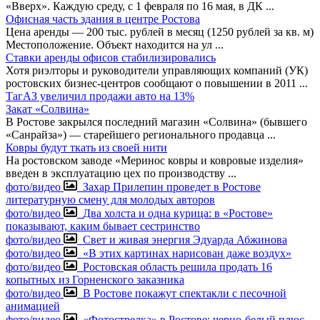
«Вверх». Каждую среду, с 1 февраля по 16 мая, в ДК
...
Офисная часть здания в центре Ростова
Цена аренды — 200 тыс. рублей в месяц (1250 рублей за кв. м)
Местоположение. Объект находится на ул
...
Ставки аренды офисов стабилизировались
Хотя риэлторы и руководители управляющих компаний (УК)
ростовских бизнес-центров сообщают о повышении в 2011
...
ТагАЗ увеличил продажи авто на 13%
Закат «Солвина»
В Ростове закрылся последний магазин «Солвина» (бывшего
«Санрайза») — старейшего регионального продавца
...
Ковры будут ткать из своей нити
На ростовском заводе «Меринос ковры и ковровые изделия»
введен в эксплуатацию цех по производству
...
фото/видео
Захар Прилепин проведет в Ростове
литературную смену для молодых авторов
фото/видео
Два холста и одна курица: в «Ростове»
показывают, каким бывает сестринство
фото/видео
Свет и живая энергия Эдуарда Абжинова
фото/видео
«В этих картинах нарисован даже воздух»
фото/видео
Ростовская область решила продать 16
копытных из Горненского заказника
фото/видео
В Ростове покажут спектакли с песочной
анимацией
фото/видео
«Фотострелка» в Ростове: черно-белый плюс