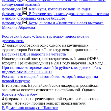
солирующий красный
фото/видео
Каникулы, которых больше не будет
фото/видео
В Ростове открылась художественная выставка
о людях, строивших светлое будущее
фото/видео
Коты, ангелы и «Запчасти»: новая выставка
Михаила Абрамова
Ростовский офис «Ланты-тур вояж» приостановил
деятельность
27 января ростовский офис одного из крупнейших
туроператоров России «Ланты-тур вояж» приостановил
...
Выручка НЭВЗа выросла на четверть
Новочеркасский электровозостроительный завод (НЭВЗ,
входит в Трансмашхолдинг) в 2011 году выручил 16,8 млрд
...
Признанные котировки акций (в рублях), входящих в базу
индекса ММВБ на 03.02.2012
Россия – это мощный автомобиль, который пока едет на
первой передаче
В то время как Европейский союз лихорадит, российская
экономика остается относительно стабильной. Однако
...
Краузе в «Арт-кубе»
4 февраля на сцене репетиционной студии и творческого
клуба «Арт-куб» пройдет концерт представителя
...
В Доме кино покажут «Шапито»