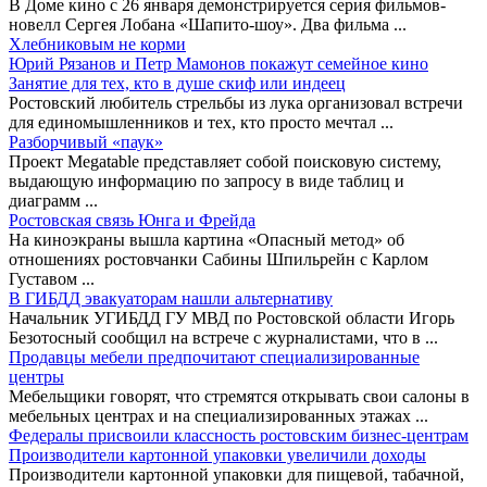
В Доме кино с 26 января демонстрируется серия фильмов-
новелл Сергея Лобана «Шапито-шоу». Два фильма
...
Хлебниковым не корми
Юрий Рязанов и Петр Мамонов покажут семейное кино
Занятие для тех, кто в душе скиф или индеец
Ростовский любитель стрельбы из лука организовал встречи
для единомышленников и тех, кто просто мечтал
...
Разборчивый «паук»
Проект Megatable представляет собой поисковую систему,
выдающую информацию по запросу в виде таблиц и
диаграмм
...
Ростовская связь Юнга и Фрейда
На киноэкраны вышла картина «Опасный метод» об
отношениях ростовчанки Сабины Шпильрейн с Карлом
Густавом
...
В ГИБДД эвакуаторам нашли альтернативу
Начальник УГИБДД ГУ МВД по Ростовской области Игорь
Безотосный сообщил на встрече с журналистами, что в
...
Продавцы мебели предпочитают специализированные
центры
Мебельщики говорят, что стремятся открывать свои салоны в
мебельных центрах и на специализированных этажах
...
Федералы присвоили классность ростовским бизнес-центрам
Производители картонной упаковки увеличили доходы
Производители картонной упаковки для пищевой, табачной,