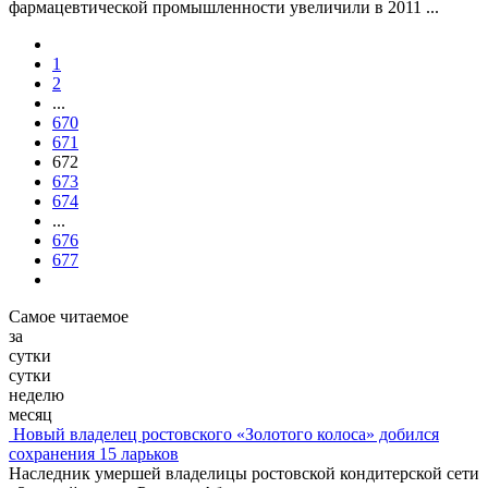
фармацевтической промышленности увеличили в 2011
...
1
2
...
670
671
672
673
674
...
676
677
Самое читаемое
за
сутки
сутки
неделю
месяц
Новый владелец ростовского «Золотого колоса» добился
сохранения 15 ларьков
Наследник умершей владелицы ростовской кондитерской сети