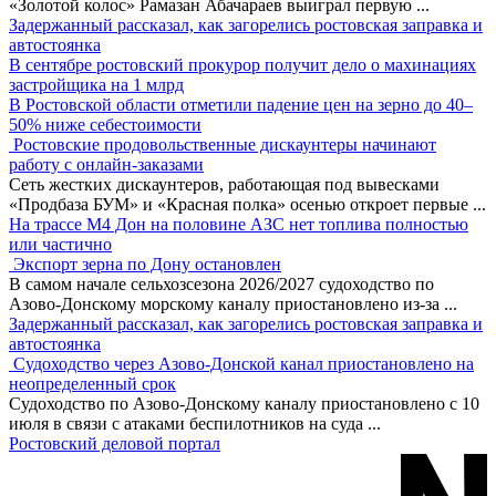
«Золотой колос» Рамазан Абачараев выиграл первую
...
Задержанный рассказал, как загорелись ростовская заправка и
автостоянка
В сентябре ростовский прокурор получит дело о махинациях
застройщика на 1 млрд
В Ростовской области отметили падение цен на зерно до 40–
50% ниже себестоимости
Ростовские продовольственные дискаунтеры начинают
работу с онлайн-заказами
Сеть жестких дискаунтеров, работающая под вывесками
«Продбаза БУМ» и «Красная полка» осенью откроет первые
...
На трассе М4 Дон на половине АЗС нет топлива полностью
или частично
Экспорт зерна по Дону остановлен
В самом начале сельхозсезона 2026/2027 судоходство по
Азово-Донскому морскому каналу приостановлено из-за
...
Задержанный рассказал, как загорелись ростовская заправка и
автостоянка
Судоходство через Азово-Донской канал приостановлено на
неопределенный срок
Судоходство по Азово-Донскому каналу приостановлено с 10
июля в связи с атаками беспилотников на суда
...
Ростовский деловой портал