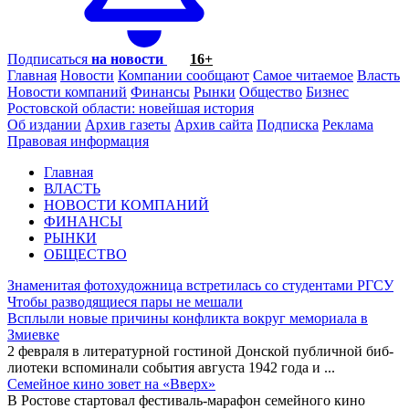
Подписаться
на новости
16+
Главная
Новости
Компании сообщают
Самое читаемое
Власть
Новости компаний
Финансы
Рынки
Общество
Бизнес
Ростовской области: новейшая история
Об издании
Архив газеты
Архив сайта
Подписка
Реклама
Правовая информация
Главная
ВЛАСТЬ
НОВОСТИ КОМПАНИЙ
ФИНАНСЫ
РЫНКИ
ОБЩЕСТВО
Знаменитая фотохудожница встретилась со студентами РГСУ
Чтобы разводящиеся пары не мешали
Всплыли новые причины конфликта вокруг мемориала в
Змиевке
2 февраля в литературной гос­тиной Донской публичной биб­
лиотеки вспоминали события августа 1942 года и
...
Семейное кино зовет на «Вверх»
В Ростове стартовал фестиваль-марафон семейного кино