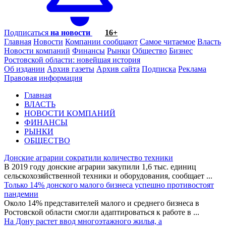
Подписаться
на новости
16+
Главная
Новости
Компании сообщают
Самое читаемое
Власть
Новости компаний
Финансы
Рынки
Общество
Бизнес
Ростовской области: новейшая история
Об издании
Архив газеты
Архив сайта
Подписка
Реклама
Правовая информация
Главная
ВЛАСТЬ
НОВОСТИ КОМПАНИЙ
ФИНАНСЫ
РЫНКИ
ОБЩЕСТВО
Донские аграрии сократили количество техники
В 2019 году донские аграрии закупили 1,6 тыс. единиц
сельскохозяйственной техники и оборудования, сообщает
...
Только 14% донского малого бизнеса успешно противостоят
пандемии
Около 14% представителей малого и среднего бизнеса в
Ростовской области смогли адаптироваться к работе в
...
На Дону растет ввод многоэтажного жилья, а