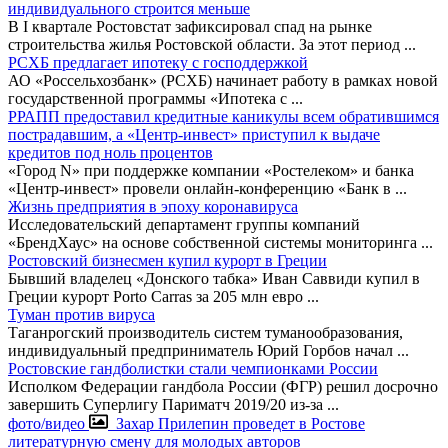
индивидуального строится меньше
В I квартале Ростовстат зафиксировал спад на рынке
строительства жилья Ростовской области. За этот период
...
РСХБ предлагает ипотеку с господдержкой
АО «Россельхозбанк» (РСХБ) начинает работу в рамках новой
государственной программы «Ипотека с
...
РРАПП предоставил кредитные каникулы всем обратившимся
пострадавшим, а «Центр-инвест» приступил к выдаче
кредитов под ноль процентов
«Город N» при поддержке компании «Ростелеком» и банка
«Центр-инвест» провели онлайн-конференцию «Банк в
...
Жизнь предприятия в эпоху коронавируса
Исследовательский департамент группы компаний
«БрендХаус» на основе собственной системы мониторинга
...
Ростовский бизнесмен купил курорт в Греции
Бывший владелец «Донского табка» Иван Саввиди купил в
Греции курорт Porto Carras за 205 млн евро
...
Туман против вируса
Таганрогский производитель систем туманообразования,
индивидуальный предприниматель Юрий Горбов начал
...
Ростовские гандболистки стали чемпионками России
Исполком Федерации гандбола России (ФГР) решил досрочно
завершить Суперлигу Париматч 2019/20 из-за
...
фото/видео
Захар Прилепин проведет в Ростове
литературную смену для молодых авторов