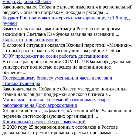
млрд руб., а на 300 млн
Законодательное Собрание внесло изменения в региональный
бюджет. Согласно поправкам, доходы и расходы
...
Бюджет Ростова может потерять из-за коронавируса 1,6 млрд
рублей
Заместитель главы администрации Ростова по вопросам
экономики Светлана Камбулова заявила на заседании
...
Парк птиц просит помощи
В сложной ситуации оказался Южный парк птиц «Малинки»,
который расположен в Красносулинском районе. Сейчас
...
ЮФУ продолжит до осени работать дистанционно
В связи с распространением COVID-19 Южный федеральный
университет полностью перешел на дистанционное
обучение
...
Пострадавшему бизнесу уменьшили часть налогов и
стоимость аренды
Законодательное Собрание области утвердило пониженные
ставки налогов для поддержки донского бизнеса в
...
Минсельхоз признал системообразующими четыре
работающие на Дону агрокомпании
Холдинги «Степь», «Дамате», «Астон» и «Юг Руси» вошли в
перечень системообразующих организаций
...
Капитальный ремонт без рекомендаций
В 2020 году 25 дореволюционных особняков в Ростове
должны быть отремонтированы в рамках программы
...