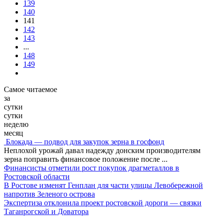
139
140
141
142
143
...
148
149
Самое читаемое
за
сутки
сутки
неделю
месяц
Блокада — подвод для закупок зерна в госфонд
Неплохой урожай давал надежду донским производителям
зерна поправить финансовое положение после
...
Финансисты отметили рост покупок драгметаллов в
Ростовской области
В Ростове изменят Генплан для части улицы Левобережной
напротив Зеленого острова
Экспертиза отклонила проект ростовской дороги — связки
Таганрогской и Доватора