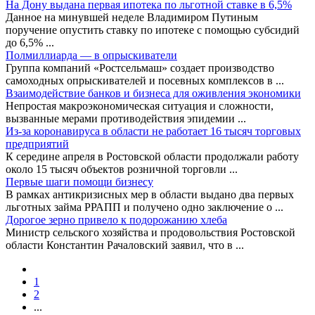
На Дону выдана первая ипотека по льготной ставке в 6,5%
Данное на минувшей неделе Владимиром Путиным
поручение опустить ставку по ипотеке с помощью субсидий
до 6,5%
...
Полмиллиарда — в опрыскиватели
Группа компаний «Ростсельмаш» создает производство
самоходных опрыскивателей и посевных комплексов в
...
Взаимодействие банков и бизнеса для оживления экономики
Непростая макроэкономическая ситуация и сложности,
вызванные мерами противодействия эпидемии
...
Из-за коронавируса в области не работает 16 тысяч торговых
предприятий
К середине апреля в Ростовской области продолжали работу
около 15 тысяч объектов розничной торговли
...
Первые шаги помощи бизнесу
В рамках антикризисных мер в области выдано два первых
льготных займа РРАПП и получено одно заключение о
...
Дорогое зерно привело к подорожанию хлеба
Министр сельского хозяйства и продовольствия Ростовской
области Константин Рачаловский заявил, что в
...
1
2
...