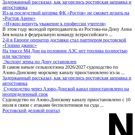
Задержанный рассказал, как загорелись ростовская заправка и
автостоянка
Из-за последствий шторма ФК «Ростов» не сможет играть на
«Ростов Арене»
«Нужно вернуть уважение к профессии учителя»
В этом году молодой преподаватель из Ростова-на-Дону Анна
Бея вошла в федеральную команду всероссийского
...
2-й в Европе оператор доставки стал партнером ростовской
«Глории джинс»
На трассе М4 Дон на половине АЗС нет топлива полностью
или частично
Экспорт зерна по Дону остановлен
В самом начале сельхозсезона 2026/2027 судоходство по
Азово-Донскому морскому каналу приостановлено из-за
...
Задержанный рассказал, как загорелись ростовская заправка и
автостоянка
Судоходство через Азово-Донской канал приостановлено на
неопределенный срок
Судоходство по Азово-Донскому каналу приостановлено с 10
июля в связи с атаками беспилотников на суда
...
Ростовский деловой портал