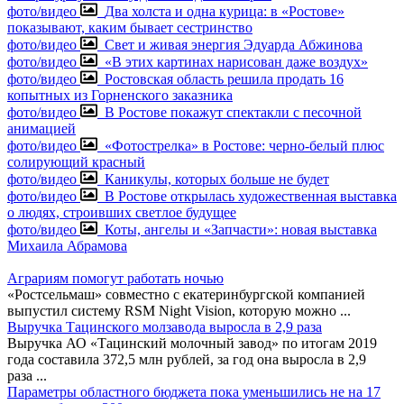
фото/видео
Два холста и одна курица: в «Ростове»
показывают, каким бывает сестринство
фото/видео
Свет и живая энергия Эдуарда Абжинова
фото/видео
«В этих картинах нарисован даже воздух»
фото/видео
Ростовская область решила продать 16
копытных из Горненского заказника
фото/видео
В Ростове покажут спектакли с песочной
анимацией
фото/видео
«Фотострелка» в Ростове: черно-белый плюс
солирующий красный
фото/видео
Каникулы, которых больше не будет
фото/видео
В Ростове открылась художественная выставка
о людях, строивших светлое будущее
фото/видео
Коты, ангелы и «Запчасти»: новая выставка
Михаила Абрамова
Аграриям помогут работать ночью
«Ростсельмаш» совместно с екатеринбургской компанией
выпустил систему RSM Night Vision, которую можно
...
Выручка Тацинского молзавода выросла в 2,9 раза
Выручка АО «Тацинский молочный завод» по итогам 2019
года составила 372,5 млн рублей, за год она выросла в 2,9
раза
...
Параметры областного бюджета пока уменьшились не на 17