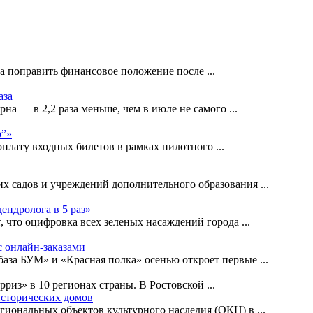
на поправить финансовое положение после
...
аза
рна — в 2,2 раза меньше, чем в июле не самого
...
р”»
оплату входных билетов в рамках пилотного
...
их садов и учреждений дополнительного образования
...
ендролога в 5 раз»
, что оцифровка всех зеленых насаждений города
...
с онлайн-заказами
база БУМ» и «Красная полка» осенью откроет первые
...
рриз» в 10 регионах страны. В Ростовской
...
исторических домов
егиональных объектов культурного наследия (ОКН) в
...