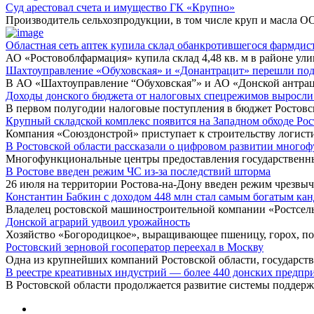
Суд арестовал счета и имущество ГК «Крупно»
Производитель сельхозпродукции, в том числе круп и масла 
Областная сеть аптек купила склад обанкротившегося фармди
АО «Ростовоблфармация» купила склад 4,48 кв. м в районе ул
Шахтоуправление «Обуховская» и «Донантрацит» перешли под
В АО «Шахтоуправление “Обуховская”» и АО «Донской антрац
Доходы донского бюджета от налоговых спецрежимов выросли
В первом полугодии налоговые поступления в бюджет Ростовс
Крупный складской комплекс появится на Западном обходе Рос
Компания «Союздонстрой» приступает к строительству логист
В Ростовской области рассказали о цифровом развитии много
Многофункциональные центры предоставления государственн
В Ростове введен режим ЧС из-за последствий шторма
26 июля на территории Ростова-на-Дону введен режим чрезвы
Константин Бабкин с доходом 448 млн стал самым богатым ка
Владелец ростовской машиностроительной компании «Ростсел
Донской аграрий удвоил урожайность
Хозяйство «Богородицкое», выращивающее пшеницу, горох, п
Ростовский зерновой госоператор переехал в Москву
Одна из крупнейших компаний Ростовской области, государс
В реестре креативных индустрий — более 440 донских предпр
В Ростовской области продолжается развитие системы поддер