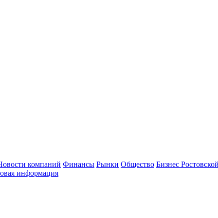
Новости компаний
Финансы
Рынки
Общество
Бизнес Ростовской
овая информация