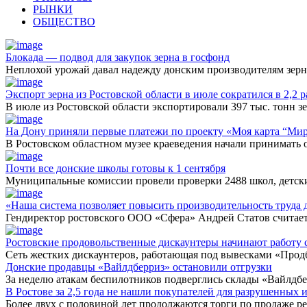
РЫНКИ
ОБЩЕСТВО
Блокада — подвод для закупок зерна в госфонд
Неплохой урожай давал надежду донским производителям зер
Экспорт зерна из Ростовской области в июле сократился в 2,2 р
В июле из Ростовской области экспортировали 397 тыс. тонн зе
На Дону приняли первые платежи по проекту «Моя карта “Ми
В Ростовском областном музее краеведения начали принимать 
Почти все донские школы готовы к 1 сентября
Муниципальные комиссии провели проверки 2488 школ, детск
«Наша система позволяет повысить производительность труда д
Гендиректор ростовского ООО «Сфера» Андрей Статов считает
Ростовские продовольственные дискаунтеры начинают работу 
Сеть жестких дискаунтеров, работающая под вывесками «Прод
Донские продавцы «Вайлдберриз» остановили отгрузки
За неделю атакам беспилотников подверглись склады «Вайлдбе
В Ростове за 2,5 года не нашли покупателей для разрушенных 
Более двух с половиной лет продолжаются торги по продаже р