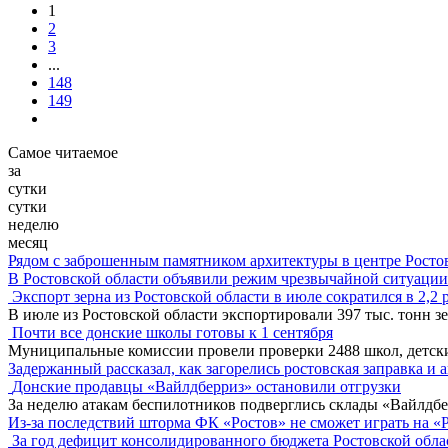
1
2
3
...
148
149
Самое читаемое
за
сутки
сутки
неделю
месяц
Рядом с заброшенным памятником архитектуры в центре Росто
В Ростовской области объявили режим чрезвычайной ситуации
Экспорт зерна из Ростовской области в июле сократился в 2,2 
В июле из Ростовской области экспортировали 397 тыс. тонн зе
Почти все донские школы готовы к 1 сентября
Муниципальные комиссии провели проверки 2488 школ, детск
Задержанный рассказал, как загорелись ростовская заправка и 
Донские продавцы «Вайлдберриз» остановили отгрузки
За неделю атакам беспилотников подверглись склады «Вайлдбе
Из-за последствий шторма ФК «Ростов» не сможет играть на «
За год дефицит консолидированного бюджета Ростовской обла