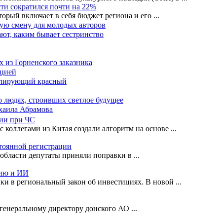
ти сократился почти на 22%
орый включает в себя бюджет региона и его
...
ную смену для молодых авторов
ают, каким бывает сестринство
х из Горненского заказника
ацией
солирующий красный
о людях, строивших светлое будущее
ихаила Абрамова
ции при ЧС
 коллегами из Китая создали алгоритм на основе
...
стоянной регистрации
й области депутаты приняли поправки в
...
цию и ИИ
ки в региональный закон об инвестициях. В новой
...
генеральному директору донского АО
...