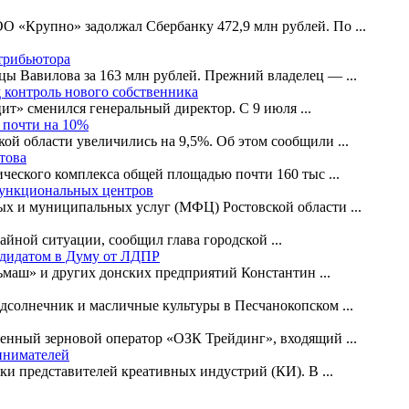
ООО «Крупно» задолжал Сбербанку 472,9 млн рублей. По
...
стрибьютора
ицы Вавилова за 163 млн рублей. Прежний владелец —
...
 контроль нового собственника
ит» сменился генеральный директор. С 9 июля
...
 почти на 10%
кой области увеличились на 9,5%. Об этом сообщили
...
това
ического комплекса общей площадью почти 160 тыс
...
функциональных центров
ых и муниципальных услуг (МФЦ) Ростовской области
...
чайной ситуации, сообщил глава городской
...
ндидатом в Думу от ЛДПР
ьмаш» и других донских предприятий Константин
...
одсолнечник и масличные культуры в Песчанокопском
...
твенный зерновой оператор «ОЗК Трейдинг», входящий
...
инимателей
жки представителей креативных индустрий (КИ). В
...