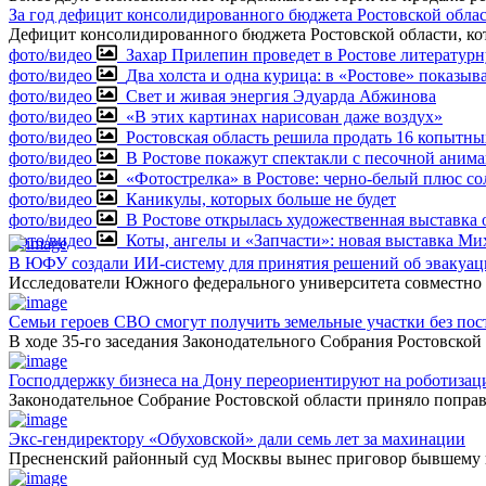
За год дефицит консолидированного бюджета Ростовской облас
Дефицит консолидированного бюджета Ростовской области, кот
фото/видео
Захар Прилепин проведет в Ростове литератур
фото/видео
Два холста и одна курица: в «Ростове» показыв
фото/видео
Свет и живая энергия Эдуарда Абжинова
фото/видео
«В этих картинах нарисован даже воздух»
фото/видео
Ростовская область решила продать 16 копытны
фото/видео
В Ростове покажут спектакли с песочной аним
фото/видео
«Фотострелка» в Ростове: черно-белый плюс 
фото/видео
Каникулы, которых больше не будет
фото/видео
В Ростове открылась художественная выставка 
фото/видео
Коты, ангелы и «Запчасти»: новая выставка М
В ЮФУ создали ИИ-систему для принятия решений об эвакуа
Исследователи Южного федерального университета совместно с
Семьи героев СВО смогут получить земельные участки без по
В ходе 35-го заседания Законодательного Собрания Ростовско
Господдержку бизнеса на Дону переориентируют на роботиза
Законодательное Собрание Ростовской области приняло поправ
Экс-гендиректору «Обуховской» дали семь лет за махинации
Пресненский районный суд Москвы вынес приговор бывшему 