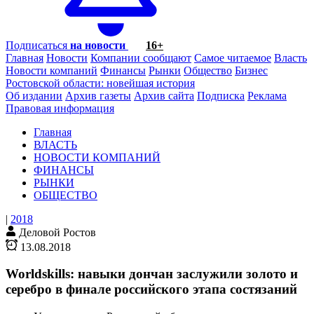
Подписаться
на новости
16+
Главная
Новости
Компании сообщают
Самое читаемое
Власть
Новости компаний
Финансы
Рынки
Общество
Бизнес
Ростовской области: новейшая история
Об издании
Архив газеты
Архив сайта
Подписка
Реклама
Правовая информация
Главная
ВЛАСТЬ
НОВОСТИ КОМПАНИЙ
ФИНАНСЫ
РЫНКИ
ОБЩЕСТВО
|
2018
Деловой Ростов
13.08.2018
Worldskills: навыки дончан заслужили золото и
серебро в финале российского этапа состязаний