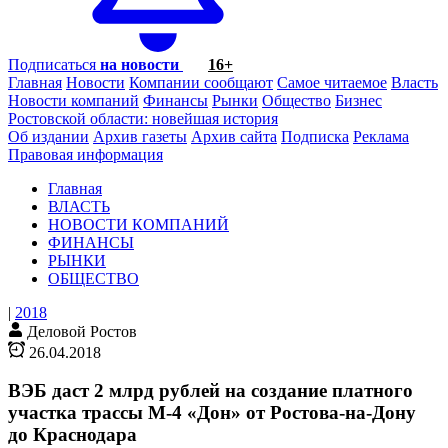
Подписаться
на новости
16+
Главная
Новости
Компании сообщают
Самое читаемое
Власть
Новости компаний
Финансы
Рынки
Общество
Бизнес
Ростовской области: новейшая история
Об издании
Архив газеты
Архив сайта
Подписка
Реклама
Правовая информация
Главная
ВЛАСТЬ
НОВОСТИ КОМПАНИЙ
ФИНАНСЫ
РЫНКИ
ОБЩЕСТВО
|
2018
Деловой Ростов
26.04.2018
ВЭБ даст 2 млрд рублей на создание платного
участка трассы М-4 «Дон» от Ростова-на-Дону
до Краснодара