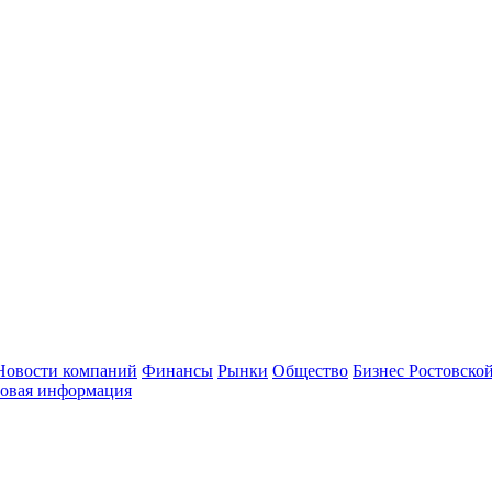
Новости компаний
Финансы
Рынки
Общество
Бизнес Ростовской
овая информация