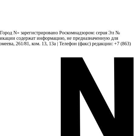
 «Город N» зарегистрировано Роскомнадзором: серuя Эл №
бликации содержат информацию, не предназначенную для
еева, 261/81, ком. 13, 13а | Телефон (факс) редакции: +7 (863)