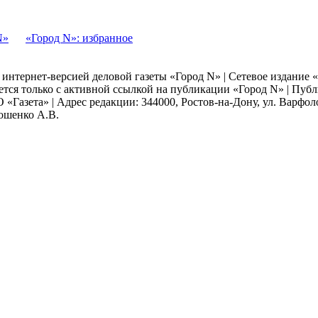
N»
«Город N»: избранное
я интернет-версией деловой газеты «Город N» | Сетевое издание
ается только с активной ссылкой на публикации «Город N» | Пу
 «Газета» | Адрес редакции: 344000, Ростов-на-Дону, ул. Варфолом
мошенко А.В.