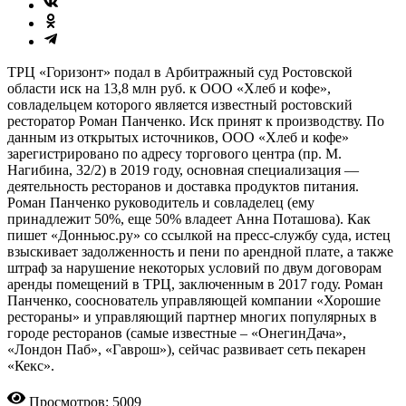
ТРЦ «Горизонт» подал в Арбитражный суд Ростовской
области иск на 13,8 млн руб. к ООО «Хлеб и кофе»,
совладельцем которого является известный ростовский
ресторатор Роман Панченко. Иск принят к производству. По
данным из открытых источников, ООО «Хлеб и кофе»
зарегистрировано по адресу торгового центра (пр. М.
Нагибина, 32/2) в 2019 году, основная специализация —
деятельность ресторанов и доставка продуктов питания.
Роман Панченко руководитель и совладелец (ему
принадлежит 50%, еще 50% владеет Анна Поташова). Как
пишет «Донньюс.ру» со ссылкой на пресс-службу суда, истец
взыскивает задолженность и пени по арендной плате, а также
штраф за нарушение некоторых условий по двум договорам
аренды помещений в ТРЦ, заключенным в 2017 году. Роман
Панченко, сооснователь управляющей компании «Хорошие
рестораны» и управляющий партнер многих популярных в
городе ресторанов (самые известные – «ОнегинДача»,
«Лондон Паб», «Гаврош»), сейчас развивает сеть пекарен
«Кекс».
Просмотров: 5009