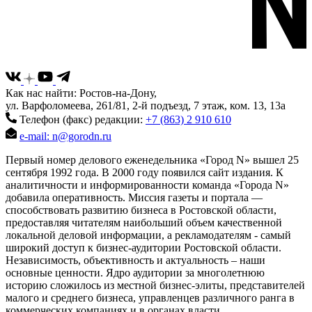
Как нас найти: Ростов-на-Дону,
ул. Варфоломеева, 261/81, 2-й подъезд, 7 этаж, ком. 13, 13а
Телефон (факс) редакции:
+7 (863) 2 910 610
e-mail: n@gorodn.ru
Первый номер делового еженедельника «Город N» вышел 25
сентября 1992 года. В 2000 году появился сайт издания. К
аналитичности и информированности команда «Города N»
добавила оперативность. Миссия газеты и портала —
способствовать развитию бизнеса в Ростовской области,
предоставляя читателям наибольший объем качественной
локальной деловой информации, а рекламодателям - самый
широкий доступ к бизнес-аудитории Ростовской области.
Независимость, объективность и актуальность – наши
основные ценности. Ядро аудитории за многолетнюю
историю сложилось из местной бизнес-элиты, представителей
малого и среднего бизнеса, управленцев различного ранга в
коммерческих компаниях и в органах власти.